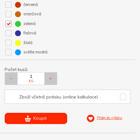
červená
oranžová
zelená
fialová
žlutá
světle modrá
Počet kusů:
KS
Zboží včetně potisku (online kalkulace)
Koupit
Přidej do výběru