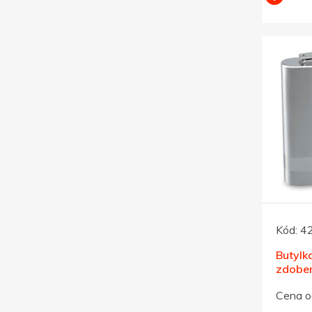
Kód:
4
Butylka
zdoben
ml
Cena o