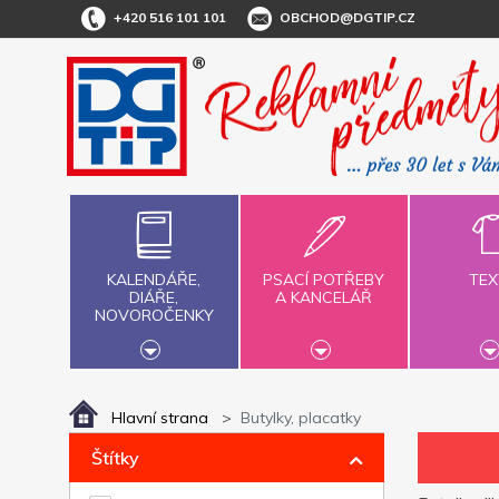
+420 516 101 101
OBCHOD@DGTIP.CZ
KALENDÁŘE,
PSACÍ POTŘEBY
TEX
DIÁŘE,
A KANCELÁŘ
NOVOROČENKY
Hlavní strana
Butylky, placatky
Štítky