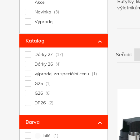
Butylky, l
Akce
výletníkům
Novinka
Výprodej
Katalog
Seřadit
Dárky 27
Dárky 26
výprodej za speciální cenu
G25
G26
DP26
Barva
bílá