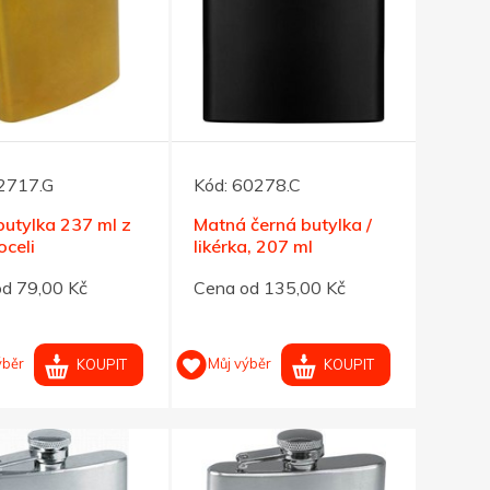
2717.G
Kód:
60278.C
butylka 237 ml z
Matná černá butylka /
oceli
likérka, 207 ml
d 79,00 Kč
Cena od 135,00 Kč
ýběr
Můj výběr
KOUPIT
KOUPIT