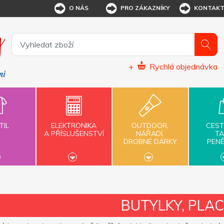
O NÁS
PRO ZÁKAZNÍKY
KONTAK
+
Rychlá objednávka
TIL
ELEKTRONIKA
OUTDOOR,
CEST
A PŘÍSLUŠENSTVÍ
NÁŘADÍ,
TA
DROBNÉ DÁRKY
PEN
BUTYLKY, PLA