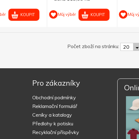
běr
Můj výběr
Můj v
KOUPIT
KOUPIT
Počet zboží na stránku:
20
Pro zákazníky
Onli
Obchodní podmínky
Reklamační formulář
Ceníky a katalogy
Předlohy k potisku
Recyklační příspěvky