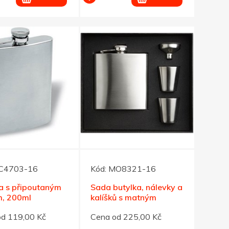
C4703-16
Kód:
MO8321-16
a s připoutaným
Sada butylka, nálevky a
m, 200ml
kalíšků s matným
povrchem, 200ml
od 119,00 Kč
Cena od 225,00 Kč