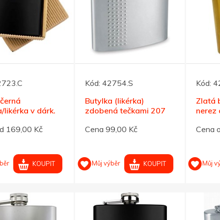
2723.C
Kód:
42754.S
Kód:
4
černá
Butylka (likérka)
Zlatá 
/likérka v dárk.
zdobená tečkami 207
nerez 
ce, 207ml
ml
d 169,00 Kč
Cena 99,00 Kč
Cena o
běr
Můj výběr
Můj v
KOUPIT
KOUPIT