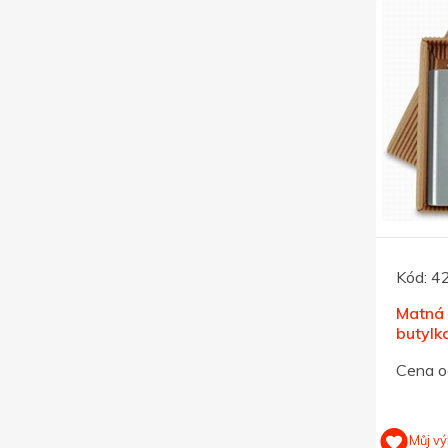
Kód:
4
Matná 
butylka
dárkov
Cena o
207ml
Můj vý