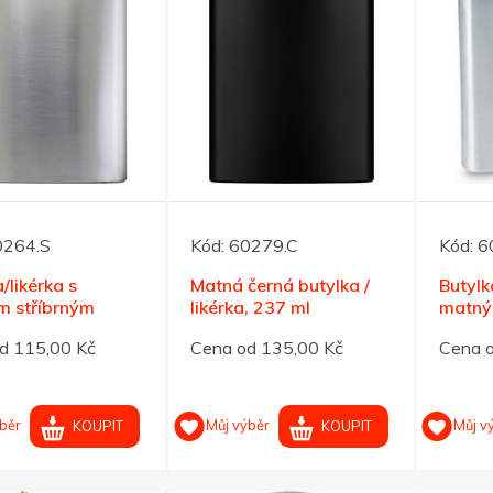
0264.S
Kód:
60279.C
Kód:
6
/likérka s
Matná černá butylka /
Butylk
 stříbrným
likérka, 237 ml
matný
em, 237ml
povrc
d 115,00 Kč
Cena od 135,00 Kč
Cena 
běr
Můj výběr
Můj v
KOUPIT
KOUPIT