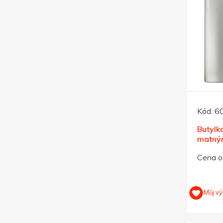
Kód:
6
Butylka
matným
povrch
Cena o
Můj vý