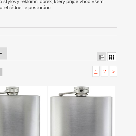
á o stylový reklamní dárek, který přijde vhod všem
přehlédne, je postaráno.
1
2
>