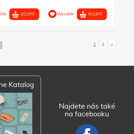
ýběr
Můj výběr
KOUPIT
KOUPIT
1
2
>
ne Katalog
Najdete nás také
na facebooku