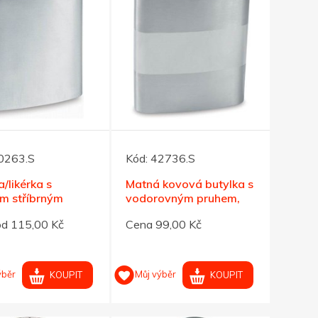
0263.S
Kód:
42736.S
a/likérka s
Matná kovová butylka s
m stříbrným
vodorovným pruhem,
hem, 207ml
207 ml
od 115,00 Kč
Cena 99,00 Kč
ýběr
Můj výběr
KOUPIT
KOUPIT