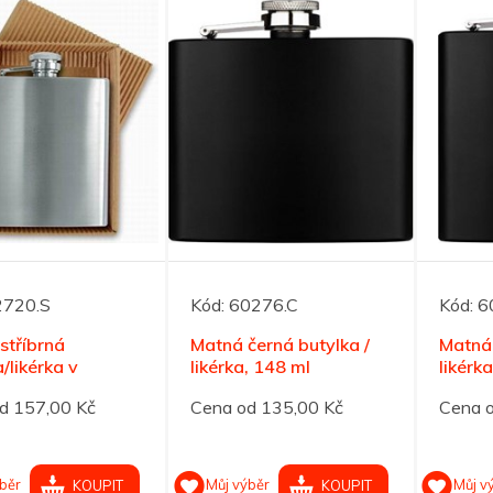
2720.S
Kód:
60276.C
Kód:
6
stříbrná
Matná černá butylka /
Matná 
/likérka v
likérka, 148 ml
likérk
é krabičce,
d 157,00 Kč
Cena od 135,00 Kč
Cena 
běr
Můj výběr
Můj v
KOUPIT
KOUPIT