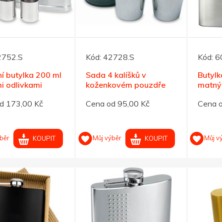
2752.S
Kód:
42728.S
Kód:
6
í butylka 200 ml
Sada 4 kalíšků v
Butylk
mi odlivkami
koženkovém pouzdře
matný
á
povrc
d 173,00 Kč
Cena od 95,00 Kč
Cena 
běr
Můj výběr
Můj v
KOUPIT
KOUPIT