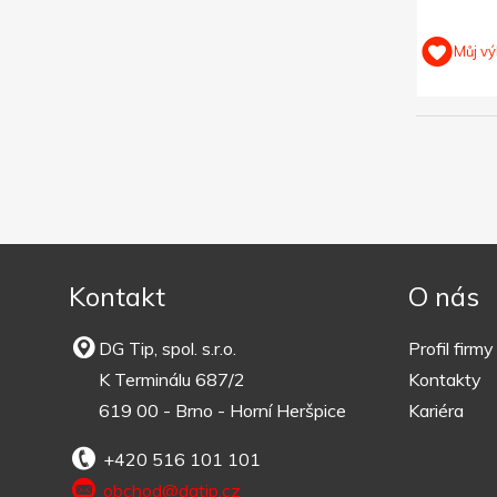
Můj vý
Kontakt
O nás
DG Tip, spol. s.r.o.
Profil firmy
K Terminálu 687/2
Kontakty
619 00 - Brno - Horní Heršpice
Kariéra
+420 516 101 101
obchod@dgtip.cz