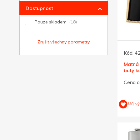
Dostupnost
Pouze skladem
Zrušit všechny parametry
Kód:
4
Matná 
butylka
krabič
Cena o
Můj vý