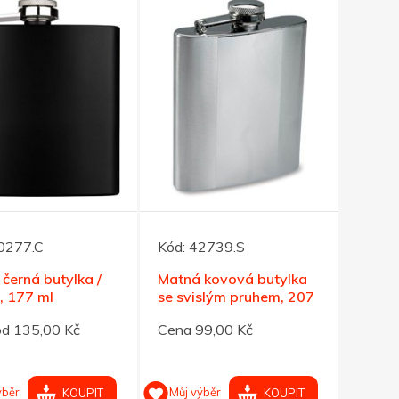
0277.C
Kód:
42739.S
černá butylka /
Matná kovová butylka
a, 177 ml
se svislým pruhem, 207
ml
od 135,00 Kč
Cena 99,00 Kč
ýběr
Můj výběr
KOUPIT
KOUPIT