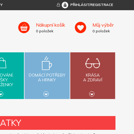
TY
PŘIHLÁSIT/REGISTRACE
Nákupní košík
Můj výběr
0
položek
0
položek
OVÁNÍ,
DOMÁCÍ POTŘEBY
KRÁSA
ŠKY,
A HRNKY
A ZDRAVÍ
ĚŽENKY
CATKY