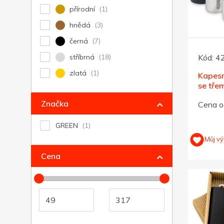
přírodní
hnědá
černá
Kód:
4
stříbrná
zlatá
Kapesn
se tře
stříbrn
Značka
Cena o
GREEN
Můj vý
Cena