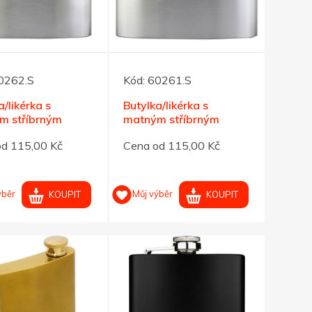
0262.S
Kód:
60261.S
a/likérka s
Butylka/likérka s
m stříbrným
matným stříbrným
hem,177 ml
povrchem,148 ml
od 115,00 Kč
Cena od 115,00 Kč
ýběr
Můj výběr
KOUPIT
KOUPIT