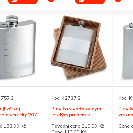
2757.S
Kód:
42737.S
Kód:
K
 (likérka)
Butylka s vodorovným
Butylk
á čtverečky 207
lesklým pruhem v
vrške
krabičce, 207ml
d 133,00 Kč
Původní cena
219,00 Kč
Cena 
Cena 119,00 Kč