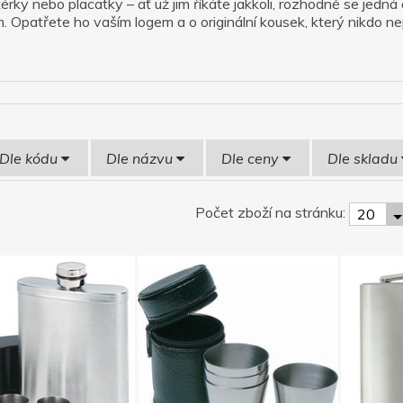
ikérky nebo placatky – ať už jim říkáte jakkoli, rozhodně se jedn
. Opatřete ho vaším logem a o originální kousek, který nikdo ne
Dle kódu
Dle názvu
Dle ceny
Dle skladu
Počet zboží na stránku:
20