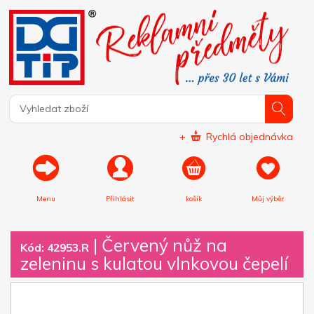
+
Rychlá objednávka
Menu
Přihlásit
košík
Můj výběr
|
Červený nůž na
Kód: 42953.R
zeleninu s kulatou vlnkovou čepelí