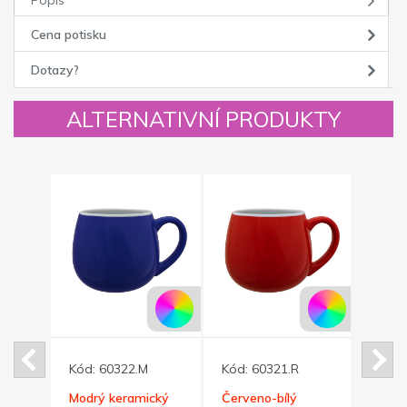
Cena potisku
Dotazy?
ALTERNATIVNÍ PRODUKTY
Kód:
60322.M
Kód:
60321.R
Kód:
ý
Modrý keramický
Červeno-bílý
Žlutý