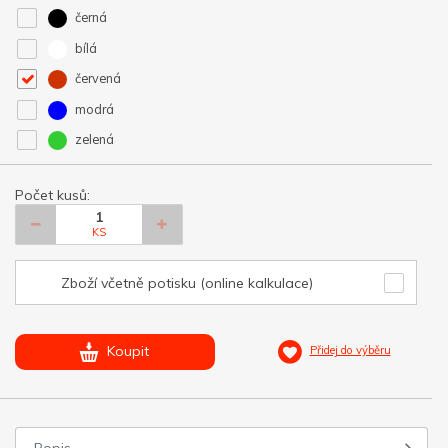
černá
bílá
červená
modrá
zelená
Počet kusů:
KS
Zboží včetně potisku (online kalkulace)
Koupit
Přidej do výběru
Popis