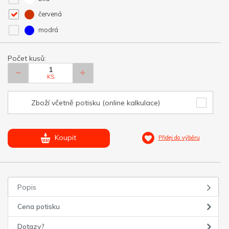
červená
modrá
Počet kusů:
KS
Zboží včetně potisku (online kalkulace)
Koupit
Přidej do výběru
Popis
Cena potisku
Dotazy?