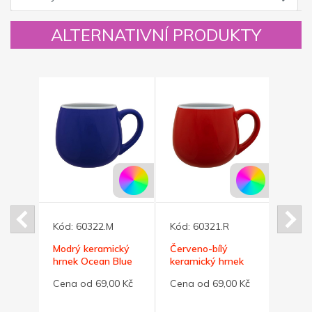
ALTERNATIVNÍ PRODUKTY
Kód:
60322.M
Kód:
60321.R
Kód:
ý
Modrý keramický
Červeno-bílý
Žlutý
hrnek Ocean Blue
keramický hrnek
hrne
BUCLÁK 300ml
BUCLÁK 300ml
0 Kč
Cena od 69,00 Kč
Cena od 69,00 Kč
Cena 