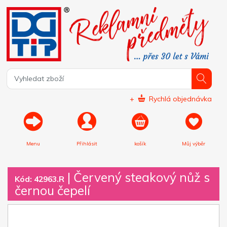
+
Rychlá objednávka
Menu
Přihlásit
košík
Můj výběr
|
Červený steakový nůž s
Kód: 42963.R
černou čepelí