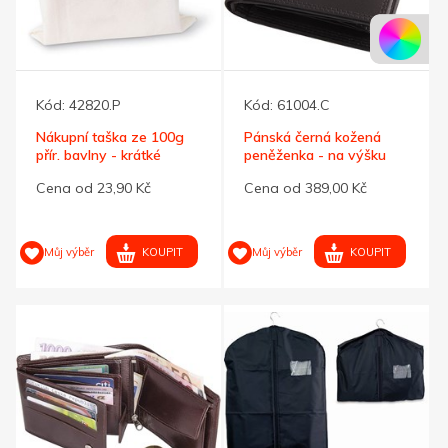
Kód:
42820.P
Kód:
61004.C
Nákupní taška ze 100g
Pánská černá kožená
přír. bavlny - krátké
peněženka - na výšku
držadla
Cena od 23,90 Kč
Cena od 389,00 Kč
KOUPIT
KOUPIT
Můj výběr
Můj výběr