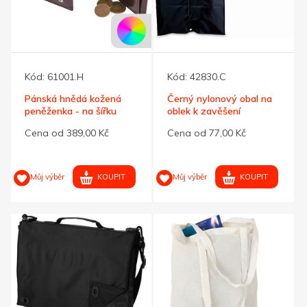
Kód:
61001.H
Kód:
42830.C
Pánská hnědá kožená
Černý nylonový obal na
peněženka - na šířku
oblek k zavěšení
Cena od 389,00 Kč
Cena od 77,00 Kč
KOUPIT
KOUPIT
Můj výběr
Můj výběr