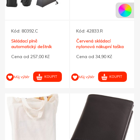
Kód:
80392.C
Kód:
42833.R
Skládací plně
Červená skládací
automatický deštník
nylonová nákupní taška
André Philippe
tkaná
Cena od 257,00 Kč
Cena od 34,90 Kč
KOUPIT
KOUPIT
Můj výběr
Můj výběr