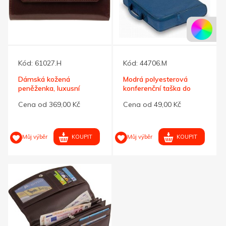
Kód:
61027.H
Kód:
44706.M
Dámská kožená
Modrá polyesterová
peněženka, luxusní
konferenční taška do
hnědočervená kůže
ruky
Cena od 369,00 Kč
Cena od 49,00 Kč
KOUPIT
KOUPIT
Můj výběr
Můj výběr