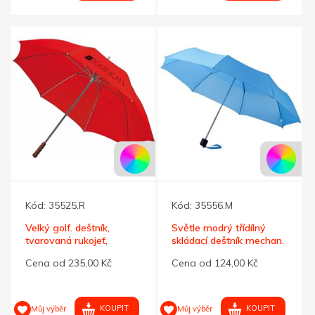
Kód:
35525.R
Kód:
35556.M
Velký golf. deštník,
Světle modrý třídílný
tvarovaná rukojeť,
skládací deštník mechan.
červený
Cena od 235,00 Kč
Cena od 124,00 Kč
KOUPIT
KOUPIT
Můj výběr
Můj výběr