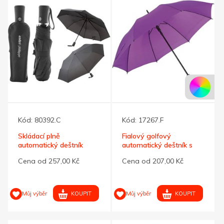
Kód:
80392.C
Kód:
17267.F
Skládací plně
Fialový golfový
automatický deštník
automatický deštník s
André Philippe
EVA rukojetí
Cena od 257,00 Kč
Cena od 207,00 Kč
KOUPIT
KOUPIT
Můj výběr
Můj výběr