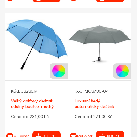
Kód:
38280.M
Kód:
MO8780-07
Velký golfový deštník
Luxusní šedý
odolný bouřce, modrý
automatický deštník
Cena od 231,00 Kč
Cena od 271,00 Kč
KOUPIT
KOUPIT
Můj výběr
Můj výběr