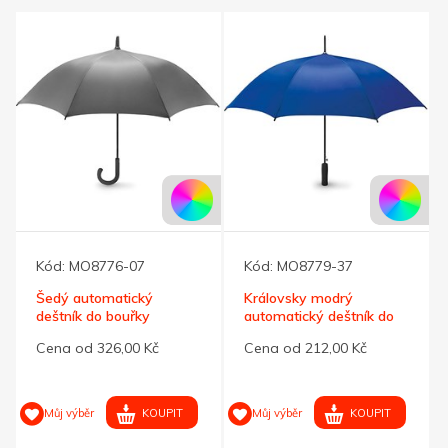
Kód:
MO8776-07
Kód:
MO8779-37
Šedý automatický
Královsky modrý
deštník do bouřky
automatický deštník do
bouřky
Cena od 326,00 Kč
Cena od 212,00 Kč
KOUPIT
KOUPIT
Můj výběr
Můj výběr