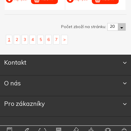
20
Počet zboží na stránku:
1
2
3
4
5
6
7
>
Kontakt
O nás
Pro zákazníky