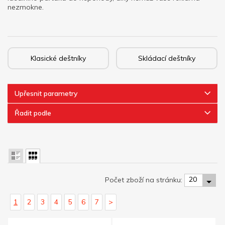
nezmokne.
Klasické deštníky
Skládací deštníky
Upřesnit parametry
Řadit podle
20
Počet zboží na stránku:
1
2
3
4
5
6
7
>