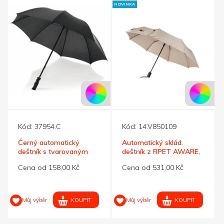
NOVINKA
Kód:
37954.C
Kód:
14.V850109
Černý automatický
Automatický sklád.
deštník s tvarovaným
deštník z RPET AWARE,
držadlem
béžová
Cena od 158,00 Kč
Cena od 531,00 Kč
KOUPIT
KOUPIT
Můj výběr
Můj výběr