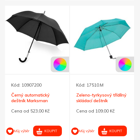
Kód:
10907200
Kód:
17510.M
Černý automatický
Zeleno-tyrkysový třídílný
deštník Marksman
skládací deštník
Cena od 523,00 Kč
Cena od 109,00 Kč
KOUPIT
KOUPIT
Můj výběr
Můj výběr