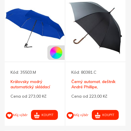
Kód:
35503.M
Kód:
80381.C
Královsky modrý
Černý automat. deštník
automatický skládací
André Phillipe,
deštník
dřev.rukojeť
Cena od 273,00 Kč
Cena od 223,00 Kč
KOUPIT
KOUPIT
Můj výběr
Můj výběr