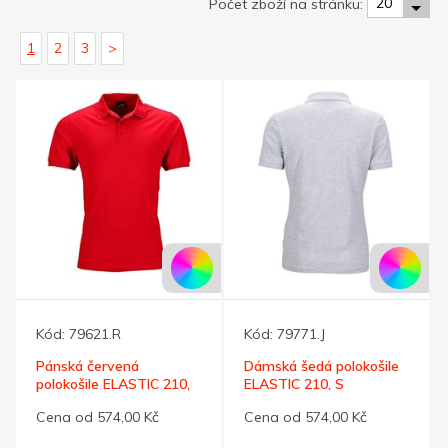
20
Počet zboží na stránku:
1
2
3
>
Kód:
79621.R
Kód:
79771.J
Pánská červená
Dámská šedá polokošile
polokošile ELASTIC 210,
ELASTIC 210, S
S
Cena od 574,00 Kč
Cena od 574,00 Kč