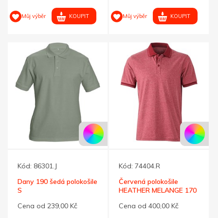
KOUPIT
KOUPIT
Můj výběr
Můj výběr
Kód:
86301.J
Kód:
74404.R
Dany 190 šedá polokošile
Červená polokošile
S
HEATHER MELANGE 170
XL
Cena od 239,00 Kč
Cena od 400,00 Kč