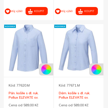
KOUPIT
KOUPIT
Můj výběr
Můj výběr
NOVINKA
NOVINKA
Kód:
77620.M
Kód:
77671.M
Pán. košile s dl. ruk.
Dám. košile s dl. ruk.
Pollux ELEVATE sv.
Pollux ELEVATE sv.
modrá XS
modrá S
Cena od 589,00 Kč
Cena od 589,00 Kč