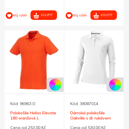
KOUPIT
KOUPIT
Můj výběr
Můj výběr
Kód:
96963.O
Kód:
38087014
Polokošile Helios Elevate
Dámská polokošile
180 oranžové L
Oakville s dl. rukávem
bílá XL
Cena od 253,00 Kč
Cena od 530,00 Kč