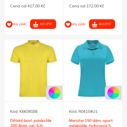
200g, L
Cena od 417,00 Kč
Cena od 172,00 Kč
KOUPIT
KOUPIT
Můj výběr
Můj výběr
Kód:
K66381BE
Kód:
R04104U1
Dětská bavl. polokošile
Monzha 150 dám. sport.
200 žlutá, vel. 5-6
polokošile, tyrkysová S