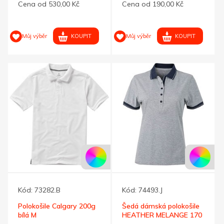
Cena od 530,00 Kč
Cena od 190,00 Kč
KOUPIT
KOUPIT
Můj výběr
Můj výběr
Kód:
73282.B
Kód:
74493.J
Polokošile Calgary 200g
Šedá dámská polokošile
bílá M
HEATHER MELANGE 170
L