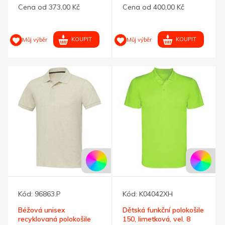
Cena od 373,00 Kč
Cena od 400,00 Kč
KOUPIT
KOUPIT
Můj výběr
Můj výběr
Kód:
96863.P
Kód:
K04042XH
Béžová unisex
Dětská funkční polokošile
recyklovaná polokošile
150, limetková, vel. 8