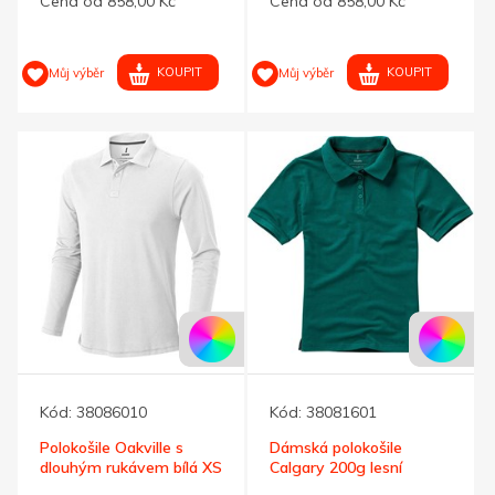
Cena od 858,00 Kč
Cena od 858,00 Kč
KOUPIT
KOUPIT
Můj výběr
Můj výběr
Kód:
38086010
Kód:
38081601
Polokošile Oakville s
Dámská polokošile
dlouhým rukávem bílá XS
Calgary 200g lesní
zelená S