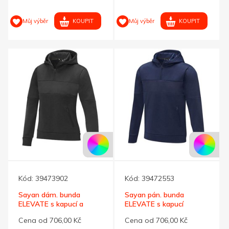
KOUPIT
KOUPIT
Můj výběr
Můj výběr
Kód:
39473902
Kód:
39472553
Sayan dám. bunda
Sayan pán. bunda
ELEVATE s kapucí a
ELEVATE s kapucí
zipem černá M
nám.modrá L
Cena od 706,00 Kč
Cena od 706,00 Kč