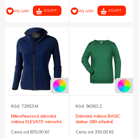
KOUPIT
KOUPIT
Můj výběr
Můj výběr
Kód:
73953.M
Kód:
94363.Z
Mikrofleecová dámská
Dámská mikina BASIC
mikina ELEVATE námořní
daiber 280 středně
190, L
zelená L
Cena od 835,00 Kč
Cena od 355,00 Kč