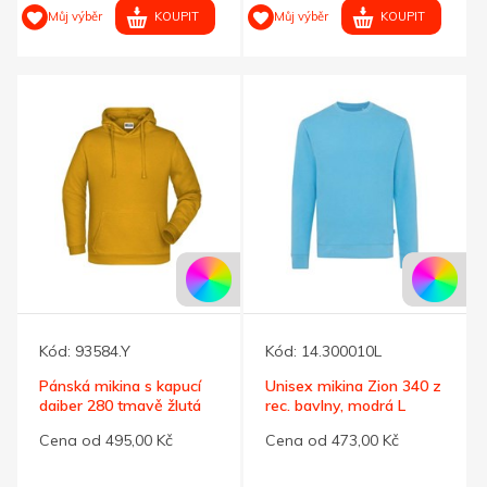
KOUPIT
KOUPIT
Můj výběr
Můj výběr
Kód:
93584.Y
Kód:
14.300010L
Pánská mikina s kapucí
Unisex mikina Zion 340 z
daiber 280 tmavě žlutá
rec. bavlny, modrá L
XL
Cena od 495,00 Kč
Cena od 473,00 Kč