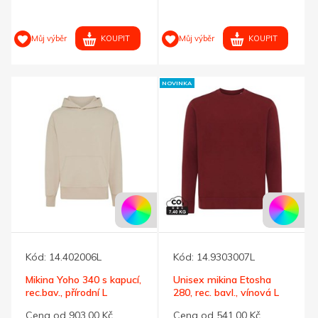
KOUPIT
KOUPIT
Můj výběr
Můj výběr
NOVINKA
Kód:
14.402006L
Kód:
14.9303007L
Mikina Yoho 340 s kapucí,
Unisex mikina Etosha
rec.bav., přírodní L
280, rec. bavl., vínová L
Cena od 903,00 Kč
Cena od 541,00 Kč