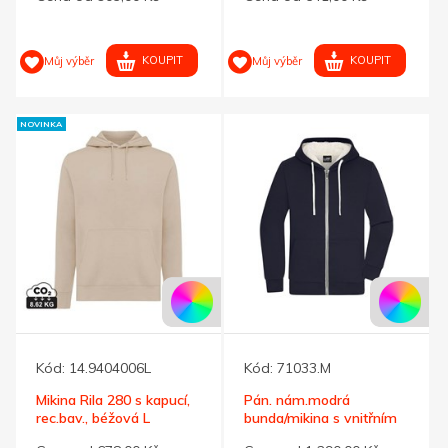
KOUPIT
KOUPIT
Můj výběr
Můj výběr
NOVINKA
Kód:
14.9404006L
Kód:
71033.M
Mikina Rila 280 s kapucí,
Pán. nám.modrá
rec.bav., béžová L
bunda/mikina s vnitřním
kožíškem L