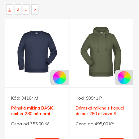
1
2
3
>
Kód:
94104.M
Kód:
93941.P
Pánská mikina BASIC
Dámská mikina s kapucí
daiber 280 námořní
daiber 280 olivová S
modrá XL
Cena od 355,00 Kč
Cena od 495,00 Kč