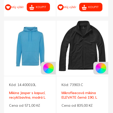
KOUPIT
KOUPIT
Můj výběr
Můj výběr
Kód:
14.400010L
Kód:
73903.C
Mikina Jasper s kapucí,
Mikrofleecová mikina
recykl.bavlna, modrá L
ELEVATE černá 190, L
Cena od 571,00 Kč
Cena od 835,00 Kč