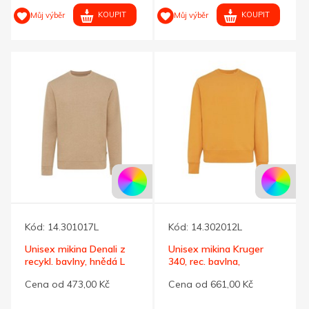
KOUPIT
KOUPIT
Můj výběr
Můj výběr
Kód:
14.301017L
Kód:
14.302012L
Unisex mikina Denali z
Unisex mikina Kruger
recykl. bavlny, hnědá L
340, rec. bavlna,
oranžová L
Cena od 473,00 Kč
Cena od 661,00 Kč