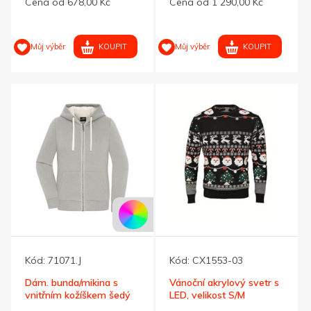
Cena od 678,00 Kč
Cena od 1 290,00 Kč
KOUPIT
KOUPIT
Můj výběr
Můj výběr
Kód:
71071.J
Kód:
CX1553-03
Dám. bunda/mikina s
Vánoční akrylový svetr s
vnitřním kožíškem šedý
LED, velikost S/M
melír S