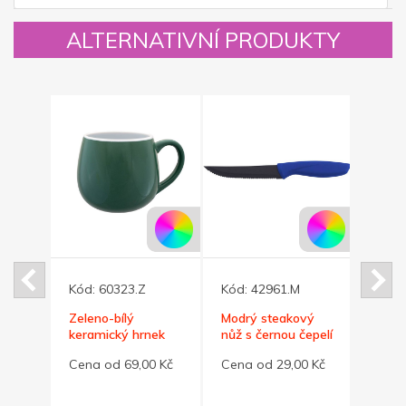
ALTERNATIVNÍ PRODUKTY
Kód:
60323.Z
Kód:
42961.M
Kód:
Zeleno-bílý
Modrý steakový
Červ
ek
keramický hrnek
nůž s černou čepelí
nůž s
l
BUCLÁK 300ml
0 Kč
Cena od 69,00 Kč
Cena od 29,00 Kč
Cena 