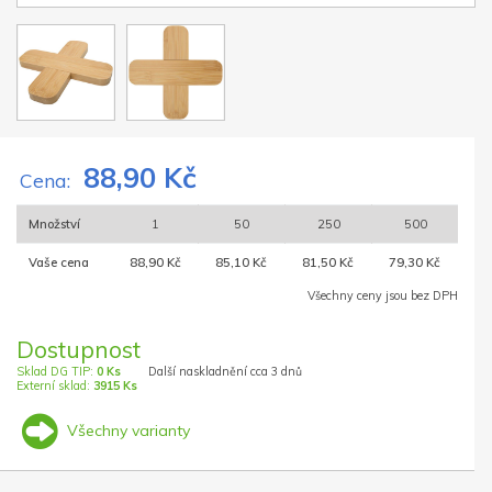
88,90 Kč
Cena:
Množství
1
50
250
500
Vaše cena
88,90 Kč
85,10 Kč
81,50 Kč
79,30 Kč
Všechny ceny jsou bez DPH
Dostupnost
Sklad DG TIP:
0 Ks
Další naskladnění cca 3 dnů
Externí sklad:
3915 Ks
Všechny varianty