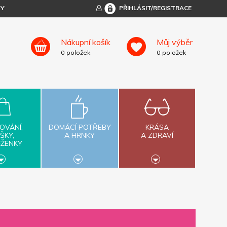
TY
PŘIHLÁSIT/REGISTRACE
Nákupní košík
Můj výběr
0
položek
0
položek
OVÁNÍ,
DOMÁCÍ POTŘEBY
KRÁSA
ŠKY,
A HRNKY
A ZDRAVÍ
ĚŽENKY