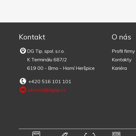
Kontakt
O nás
DG Tip, spol. s.r.o.
Profil firmy
K Terminálu 687/2
Kontakty
619 00 - Brno - Horní Heršpice
Kariéra
+420 516 101 101
obchod@dgtip.cz