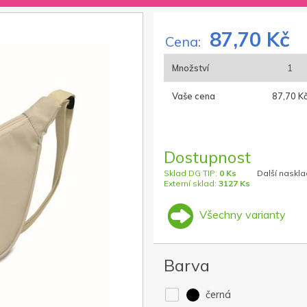
87,70 Kč
Cena:
Množství
1
Vaše cena
87,70 K
Dostupnost
Sklad DG TIP:
0 Ks
Další naskla
Externí sklad:
3127 Ks
Všechny varianty
Barva
černá