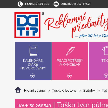
+420 516 101 101
OBCHOD@DGTIP.CZ
KALENDÁŘE,
PSACÍ POTŘEBY
TEX
DIÁŘE,
A KANCELÁŘ
NOVOROČENKY
Hlavní strana
Tašky a batohy
Batohy
Tašk
|
Taška tvar půlmě
Kód: 50.268543