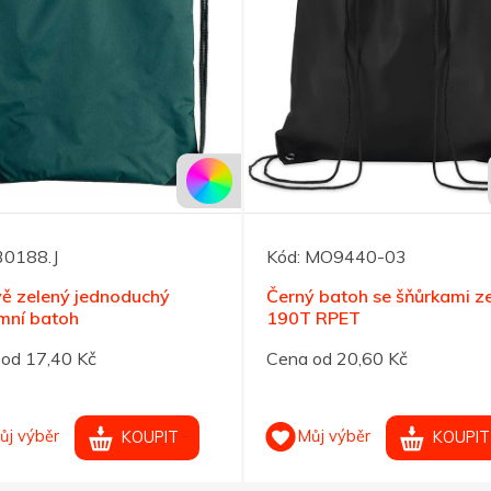
30188.J
Kód:
MO9440-03
ě zelený jednoduchý
Černý batoh se šňůrkami z
mní batoh
190T RPET
od 17,40 Kč
Cena od 20,60 Kč
ůj výběr
Můj výběr
KOUPIT
KOUPIT