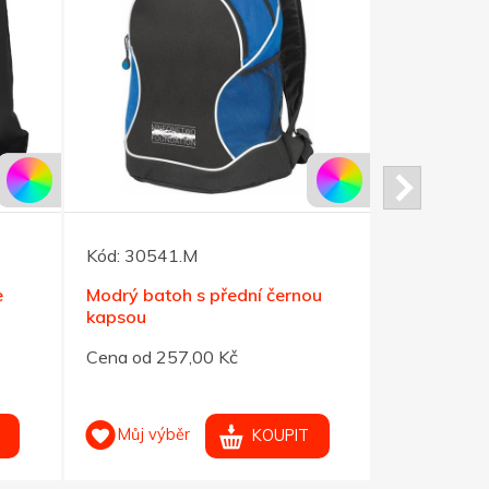
Kód:
30541.M
Kód:
30542
e
Modrý batoh s přední černou
Černý bato
kapsou
kapsou
Cena od 257,00 Kč
Cena od 25
Můj výběr
Můj výb
KOUPIT