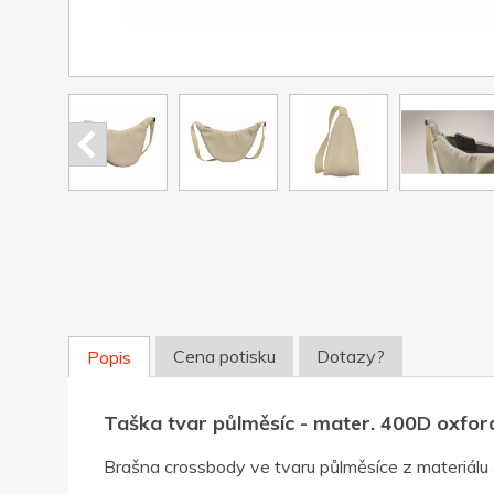
Cena potisku
Dotazy?
Popis
Taška tvar půlměsíc - mater. 400D oxford,
Brašna crossbody ve tvaru půlměsíce z materiálu