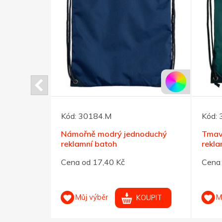
Kód:
30184.M
Kód:
 batoh s
Námořně modrý jednoduchý
Tmav
ený
reklamní batoh
rekla
Cena od 17,40 Kč
Cena 
Můj výběr
M
OUPIT
KOUPIT