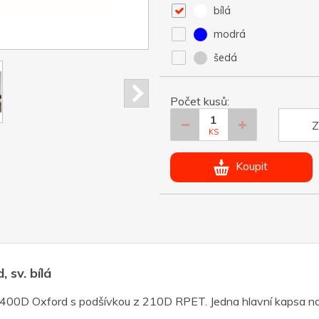
bílá
modrá
šedá
Počet kusů:
Z
KS
Koupit
 sv. bílá
 400D Oxford s podšívkou z 210D RPET. Jedna hlavní kapsa na z