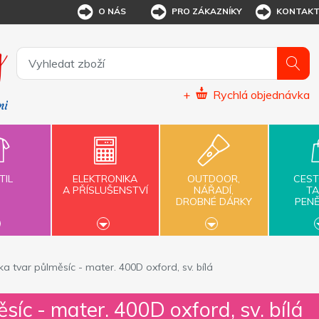
O NÁS
PRO ZÁKAZNÍKY
KONTAK
+
Rychlá objednávka
TIL
ELEKTRONIKA
OUTDOOR,
CEST
A PŘÍSLUŠENSTVÍ
NÁŘADÍ,
TA
DROBNÉ DÁRKY
PEN
a tvar půlměsíc - mater. 400D oxford, sv. bílá
síc - mater. 400D oxford, sv. bílá