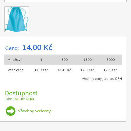
14,00 Kč
Cena:
Množství
1
300
1500
3000
Vaše cena
14,00 Kč
13,40 Kč
12,80 Kč
12,50 Kč
Všechny ceny jsou bez DPH
Dostupnost
Sklad DG TIP:
68 Ks
Všechny varianty