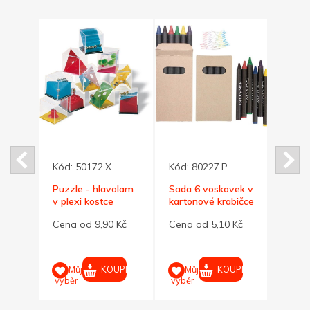
Kód:
50172.X
Kód:
80227.P
Kód:
Puzzle - hlavolam
Sada 6 voskovek v
Bezpe
v plexi kostce
kartonové krabičce
refle
kami
žlutá
 Kč
Cena od 9,90 Kč
Cena od 5,10 Kč
Cena 
třpyt
UPIT
KOUPIT
KOUPIT
Můj
Můj
M
výběr
výběr
výběr