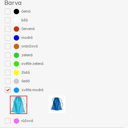
Barva
černá
bílá
červená
modrá
oranžová
zelená
světle zelená
žlutá
šedá
světle modrá
růžová