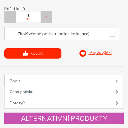
Počet kusů:
KS
Zboží včetně potisku (online kalkulace)
Koupit
Přidej do výběru
Popis
Cena potisku
Dotazy?
ALTERNATIVNÍ PRODUKTY