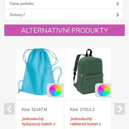
Cena potisku
Dotazy?
ALTERNATIVNÍ PRODUKTY
Kód:
52147.M
Kód:
17912.Z
Kód:
něný
Jednoduchý
Jednoduchý
Námo
tyrkysový batoh z
reklamní batoh s
jedn