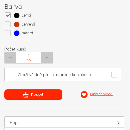
Barva
černá
červená
modrá
Počet kusů:
KS
Zboží včetně potisku (online kalkulace)
Koupit
Přidej do výběru
Popis