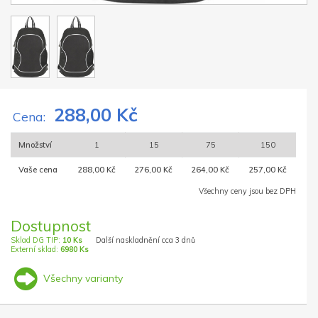
288,00 Kč
Cena:
Množství
1
15
75
150
Vaše cena
288,00 Kč
276,00 Kč
264,00 Kč
257,00 Kč
Všechny ceny jsou bez DPH
Dostupnost
Sklad DG TIP:
10 Ks
Další naskladnění cca 3 dnů
Externí sklad:
6980 Ks
Všechny varianty