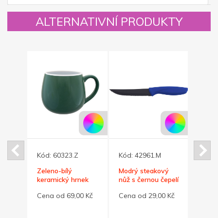
ALTERNATIVNÍ PRODUKTY
Kód:
60323.Z
Kód:
42961.M
Kód:
Zeleno-bílý
Modrý steakový
Červ
ek
keramický hrnek
nůž s černou čepelí
nůž s
l
BUCLÁK 300ml
0 Kč
Cena od 69,00 Kč
Cena od 29,00 Kč
Cena 