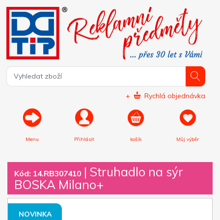
+
Rychlá objednávka
Menu
Přihlásit
košík
Můj výběr
|
Struhadlo na sýr
Kód: 14.RB307410
BOSKA Milano+
NOVINKA