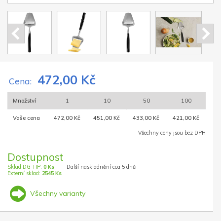
472,00 Kč
Cena:
Množství
1
10
50
100
Vaše cena
472,00 Kč
451,00 Kč
433,00 Kč
421,00 Kč
Všechny ceny jsou bez DPH
Dostupnost
Sklad DG TIP:
0 Ks
Další naskladnění cca 5 dnů
Externí sklad:
2545 Ks
Všechny varianty