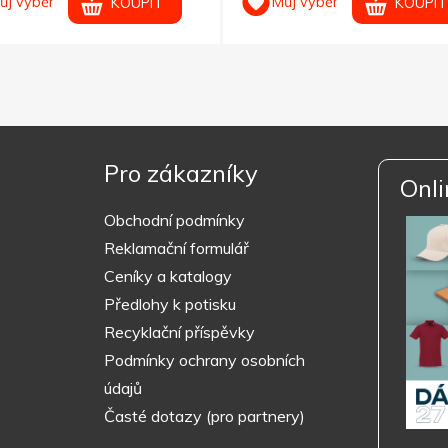
ůj výběr
Můj výběr
KOUPIT
KOUPIT
Pro zákazníky
Onli
Obchodní podmínky
Reklamační formulář
Ceníky a katalogy
Předlohy k potisku
Recyklační příspěvky
Podmínky ochrany osobních
údajů
Časté dotazy (pro partnery)