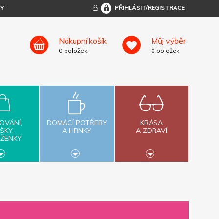
TY
PŘIHLÁSIT/REGISTRACE
Nákupní košík
Můj výběr
0
položek
0
položek
OVÁNÍ,
DOMÁCÍ POTŘEBY
KRÁSA
ŠKY,
A HRNKY
A ZDRAVÍ
ĚŽENKY