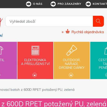
O NÁS
PRO ZÁKAZNÍKY
KONTAK
+
Rychlá objednávka
TIL
ELEKTRONIKA
OUTDOOR,
CEST
A PŘÍSLUŠENSTVÍ
NÁŘADÍ,
TA
DROBNÉ DÁRKY
PEN
hovací batoh z 600D RPET potažený PU, zelená
 z 600D RPET potažený PU, zelená