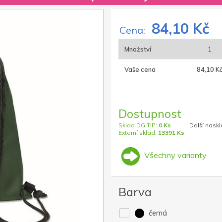
84,10 Kč
Cena:
Množství
1
Vaše cena
84,10 K
Dostupnost
Sklad DG TIP:
0 Ks
Další naskl
Externí sklad:
13391 Ks
Všechny varianty
Barva
černá