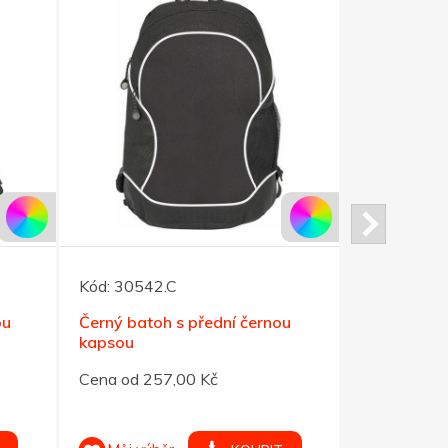
Kód:
30542.C
Kód:
30543
ou
Černý batoh s přední černou
Červený ba
kapsou
kapsou
Cena od 257,00 Kč
Cena od 25