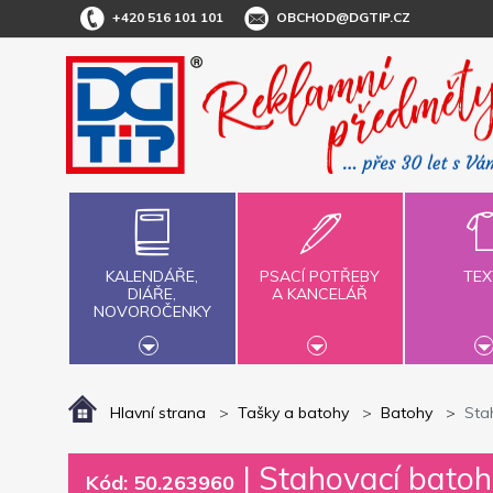
+420 516 101 101
OBCHOD@DGTIP.CZ
KALENDÁŘE,
PSACÍ POTŘEBY
TEX
DIÁŘE,
A KANCELÁŘ
NOVOROČENKY
Hlavní strana
Tašky a batohy
Batohy
Sta
|
Stahovací batoh
Kód: 50.263960