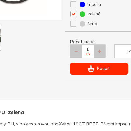
modrá
zelená
šedá
Počet kusů:
Z
KS
Koupit
U, zelená
ný PU, s polyesterovou podšívkou 190T RPET. Přední kapsa n