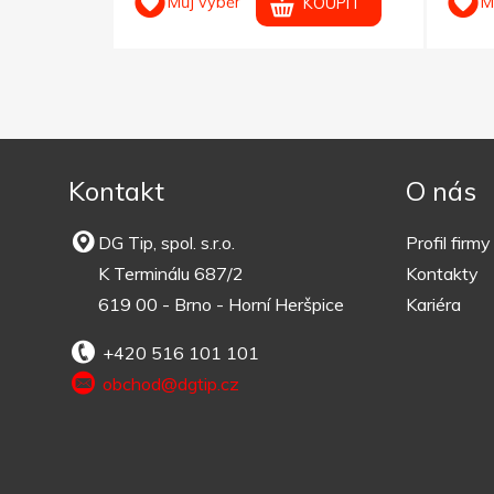
Můj výběr
M
OUPIT
KOUPIT
Kontakt
O nás
DG Tip, spol. s.r.o.
Profil firmy
K Terminálu 687/2
Kontakty
619 00 - Brno - Horní Heršpice
Kariéra
+420 516 101 101
obchod@dgtip.cz