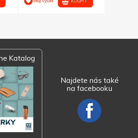
Můj výběr
Můj výb
KOUPIT
ne Katalog
Najdete nás také
na facebooku