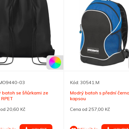
MO9440-03
Kód:
30541.M
 batoh se šňůrkami ze
Modrý batoh s přední čern
 RPET
kapsou
od 20,60 Kč
Cena od 257,00 Kč