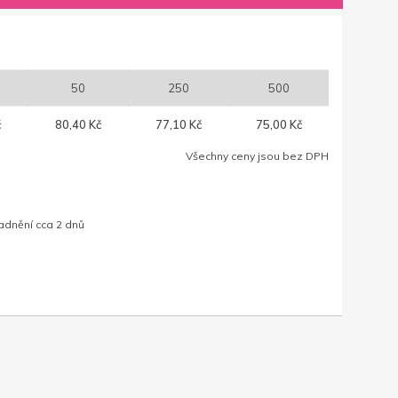
50
250
500
č
80,40 Kč
77,10 Kč
75,00 Kč
Všechny ceny jsou bez DPH
adnění cca 2 dnů