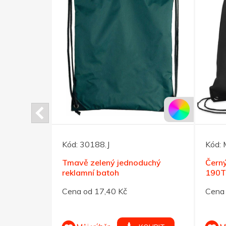
Kód:
30188.J
Kód:
oduchý
Tmavě zelený jednoduchý
Černý
reklamní batoh
190T
Cena od 17,40 Kč
Cena 