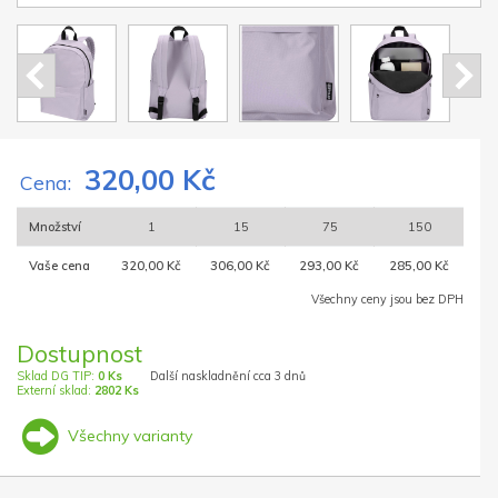
320,00 Kč
Cena:
Množství
1
15
75
150
Vaše cena
320,00 Kč
306,00 Kč
293,00 Kč
285,00 Kč
Všechny ceny jsou bez DPH
Dostupnost
Sklad DG TIP:
0 Ks
Další naskladnění cca 3 dnů
Externí sklad:
2802 Ks
Všechny varianty