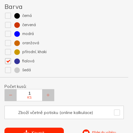
Barva
černá
červená
modrá
oranžová
přírodní, khaki
fialová
šedá
Počet kusů:
KS
Zboží včetně potisku (online kalkulace)
Koupit
Přidej do výběru