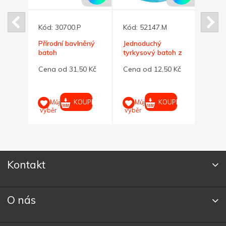
Kód:
30700.P
Kód:
52147.M
Kód:
jako
Přírodní bavlněný
Jednoduchý
Jedn
pěti
batoh
tyrkysový batoh z
rekla
netkané textilie
předn
0 Kč
Cena od 31,50 Kč
Cena od 12,50 Kč
Cena 
kapso
UPIT
KOUPIT
KOUPIT
Můj
Můj
M
výběr
výběr
výběr
Kontakt
O nás