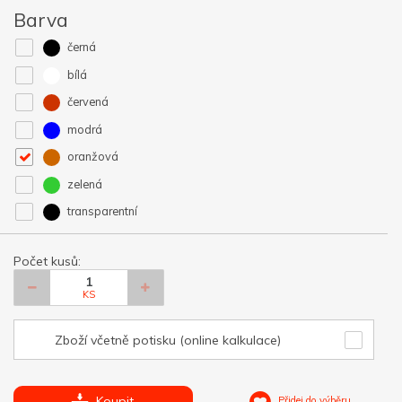
Barva
černá
bílá
červená
modrá
oranžová
zelená
transparentní
Počet kusů:
KS
Zboží včetně potisku (online kalkulace)
Koupit
Přidej do výběru