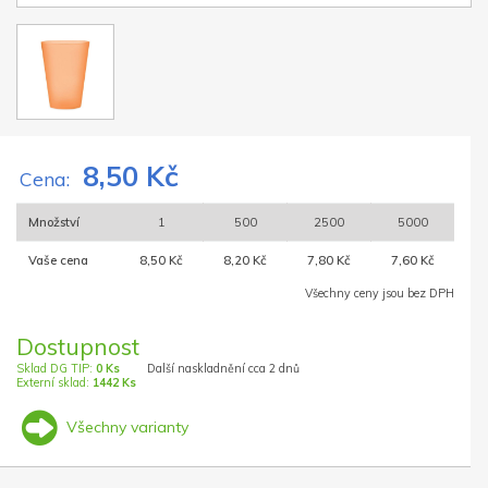
8,50 Kč
Cena:
Množství
1
500
2500
5000
Vaše cena
8,50 Kč
8,20 Kč
7,80 Kč
7,60 Kč
Všechny ceny jsou bez DPH
Dostupnost
Sklad DG TIP:
0 Ks
Další naskladnění cca 2 dnů
Externí sklad:
1442 Ks
Všechny varianty