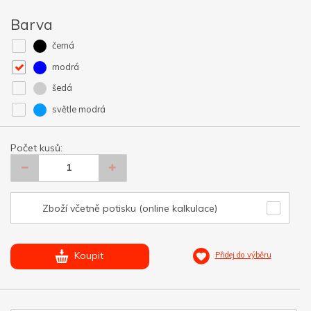
Barva
černá
modrá
šedá
světle modrá
Počet kusů:
Zboží včetně potisku (online kalkulace)
Koupit
Přidej do výběru