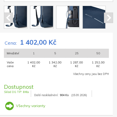
1 402,00 Kč
Cena:
Množství
1
5
25
50
Vaše
1 402,00
1 342,00
1 287,00
1 252,00
cena
Kč
Kč
Kč
Kč
Všechny ceny jsou bez DPH
Dostupnost
Sklad DG TIP:
0 Ks
Další naskladnění:
904 Ks
(15.09.2026)
Všechny varianty