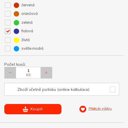
červená
oranžová
zelená
fialová
žlutá
světle modrá
Počet kusů:
KS
Zboží včetně potisku (online kalkulace)
Koupit
Přidej do výběru