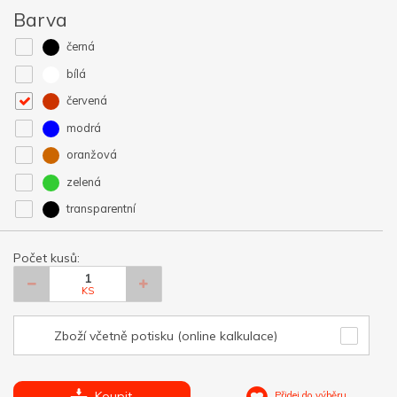
Barva
černá
bílá
červená
modrá
oranžová
zelená
transparentní
Počet kusů:
KS
Zboží včetně potisku (online kalkulace)
Koupit
Přidej do výběru