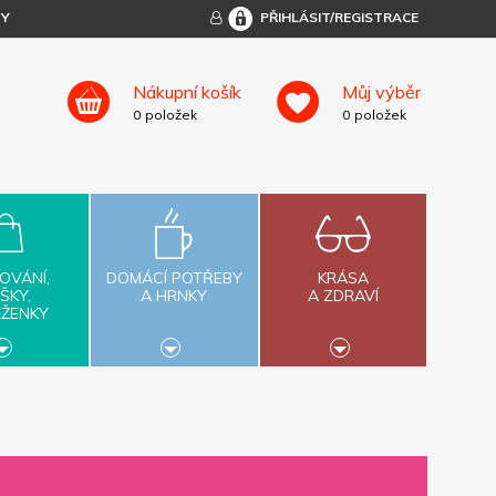
TY
PŘIHLÁSIT/REGISTRACE
Nákupní košík
Můj výběr
0
položek
0
položek
OVÁNÍ,
DOMÁCÍ POTŘEBY
KRÁSA
ŠKY,
A HRNKY
A ZDRAVÍ
ĚŽENKY