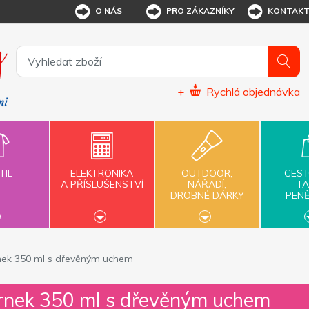
O NÁS
PRO ZÁKAZNÍKY
KONTAK
+
Rychlá objednávka
TIL
ELEKTRONIKA
OUTDOOR,
CEST
A PŘÍSLUŠENSTVÍ
NÁŘADÍ,
TA
DROBNÉ DÁRKY
PEN
rnek 350 ml s dřevěným uchem
hrnek 350 ml s dřevěným uchem