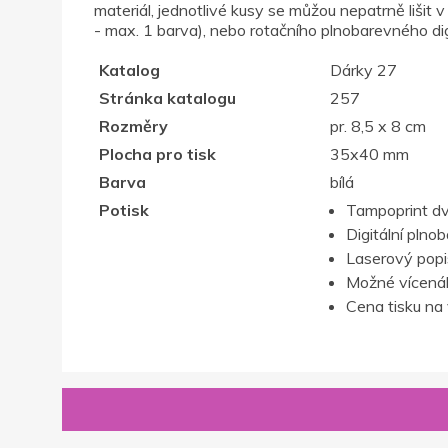
materiál, jednotlivé kusy se můžou nepatrně lišit
- max. 1 barva), nebo rotačního plnobarevného di
Katalog
Dárky 27
Stránka katalogu
257
Rozměry
pr. 8,5 x 8 cm
Plocha pro tisk
35x40 mm
Barva
bílá
Potisk
Tampoprint d
Digitální plno
Laserový popis,
Možné vícenák
Cena tisku na 