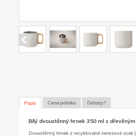
Cena potisku
Dotazy?
Popis
Bílý dvoustěnný hrnek 350 ml s dřevěný
Dvoustěnný hrnek z recyklované nerezové oceli (