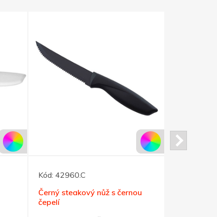
Kód:
42960.C
Kód:
42954
Černý steakový nůž s černou
Zelený nůž 
čepelí
vlnkovou č