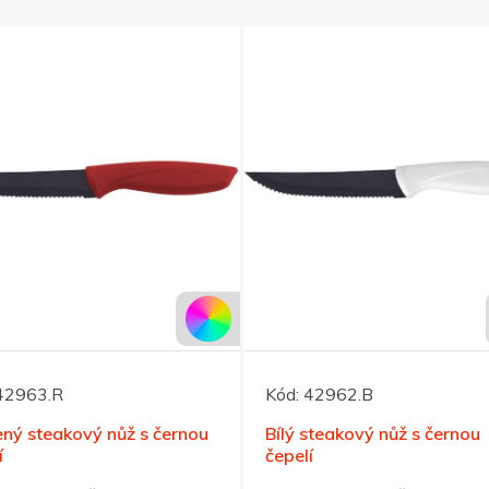
42963.R
Kód:
42962.B
ný steakový nůž s černou
Bílý steakový nůž s černou
í
čepelí