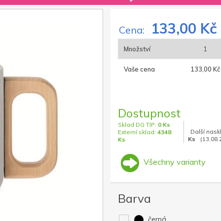
133,00 Kč
Cena:
Množství
1
Vaše cena
133,00 Kč
Dostupnost
Sklad DG TIP:
0 Ks
Další nask
Externí sklad:
4348
Ks
(13.08.
Ks
Všechny varianty
Barva
černá