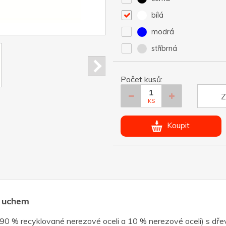
bílá
modrá
stříbrná
Počet kusů:
Z
KS
Koupit
m uchem
90 % recyklované nerezové oceli a 10 % nerezové oceli) s dře