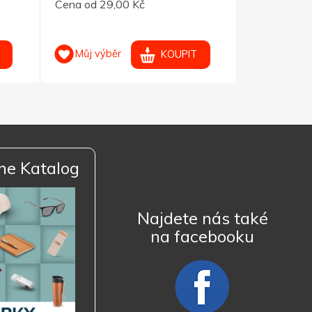
Cena od 29,00 Kč
Cena od 23
Můj výběr
Můj výb
KOUPIT
ne Katalog
Najdete nás také
na facebooku