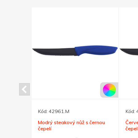
Kód:
42961.M
Kód:
rmohrnek
Modrý steakový nůž s černou
Červe
čepelí
čepel