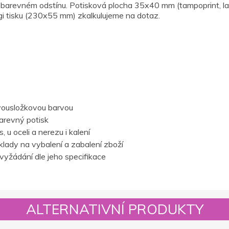
 v barevném odstínu. Potisková plocha 35x40 mm (tampoprint, la
gi tisku (230x55 mm) zkalkulujeme na dotaz.
vousložkovou barvou
barevný potisk
 u oceli a nerezu i kalení
lady na vybalení a zabalení zboží
vyžádání dle jeho specifikace
ALTERNATIVNÍ PRODUKTY