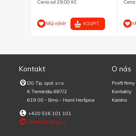
Cena od 29,00 Kč
Cena 
Můj výběr
M
OUPIT
KOUPIT
Kontakt
O nás
DG Tip, spol. s.r.o.
Profil firmy
K Terminálu 687/2
Kontakty
619 00 - Brno - Horní Heršpice
Kariéra
+420 516 101 101
obchod@dgtip.cz