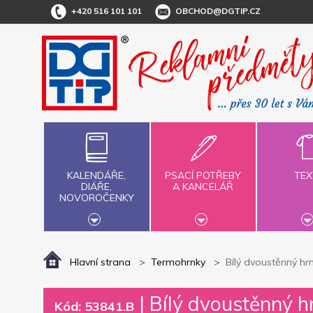
+420 516 101 101
OBCHOD@DGTIP.CZ
KALENDÁŘE,
PSACÍ POTŘEBY
TEX
DIÁŘE,
A KANCELÁŘ
NOVOROČENKY
Hlavní strana
Termohrnky
Bílý dvoustěnný h
|
Bílý dvoustěnný 
Kód: 53841.B