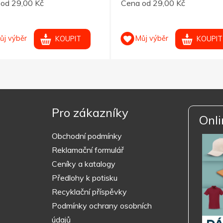
od 29,00 Kč
Cena od 29,00 Kč
ůj výběr
Můj výběr
KOUPIT
KOUPIT
Pro zákazníky
Onli
Obchodní podmínky
Reklamační formulář
Ceníky a katalogy
Předlohy k potisku
Recyklační příspěvky
Podmínky ochrany osobních
údajů