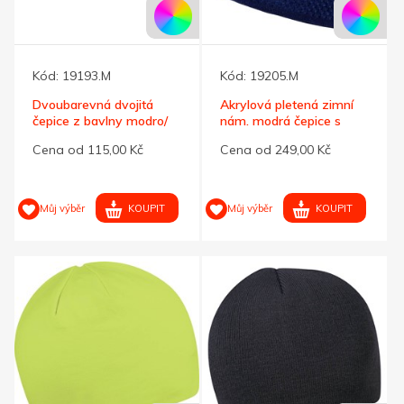
Kód:
19193.M
Kód:
19205.M
Dvoubarevná dvojitá
Akrylová pletená zimní
čepice z bavlny modro/
nám. modrá čepice s
šedá
bambulí
Cena od 115,00 Kč
Cena od 249,00 Kč
KOUPIT
KOUPIT
Můj výběr
Můj výběr