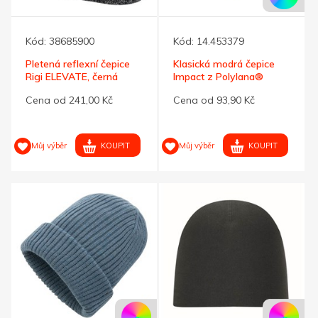
Kód:
38685900
Kód:
14.453379
Pletená reflexní čepice
Klasická modrá čepice
Rigi ELEVATE, černá
Impact z Polylana®
AWARE™
Cena od 241,00 Kč
Cena od 93,90 Kč
KOUPIT
KOUPIT
Můj výběr
Můj výběr