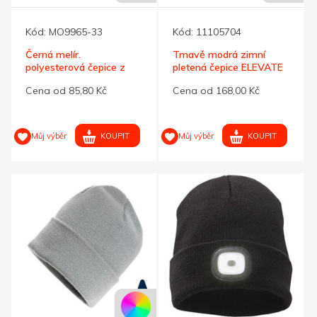
Kód:
MO9965-33
Kód:
11105704
Černá melír.
Tmavě modrá zimní
polyesterová čepice z
pletená čepice ELEVATE
RPET s lemem
Cena od 85,80 Kč
Cena od 168,00 Kč
KOUPIT
KOUPIT
Můj výběr
Můj výběr