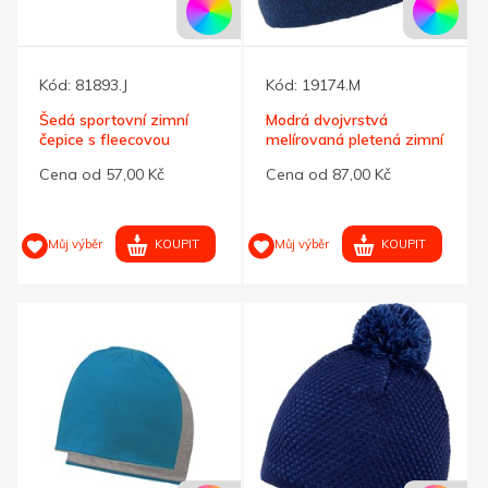
Kód:
81893.J
Kód:
19174.M
Šedá sportovní zimní
Modrá dvojvrstvá
čepice s fleecovou
melírovaná pletená zimní
podšívkou
čepice
Cena od 57,00 Kč
Cena od 87,00 Kč
KOUPIT
KOUPIT
Můj výběr
Můj výběr