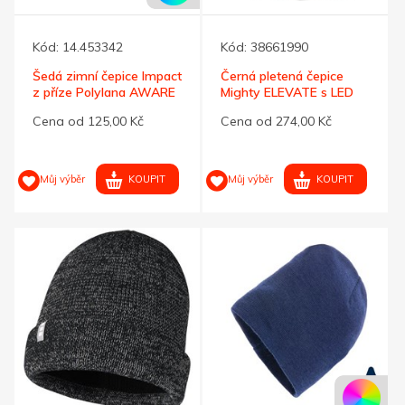
Kód:
14.453342
Kód:
38661990
Šedá zimní čepice Impact
Černá pletená čepice
z příze Polylana AWARE
Mighty ELEVATE s LED
čelovkou
Cena od 125,00 Kč
Cena od 274,00 Kč
KOUPIT
KOUPIT
Můj výběr
Můj výběr