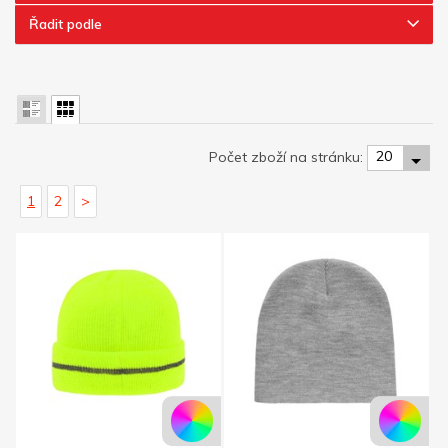
Řadit podle
20
Počet zboží na stránku:
1
2
>