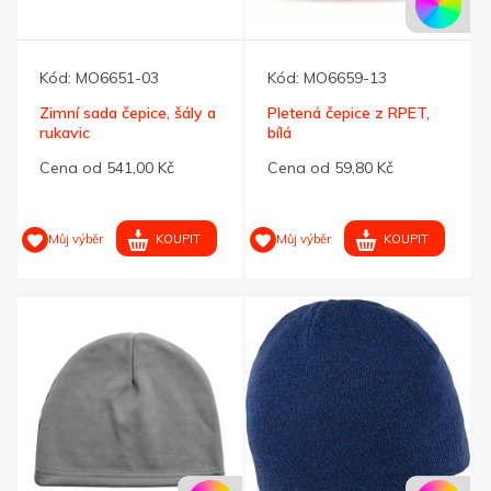
Kód:
MO6651-03
Kód:
MO6659-13
Zimní sada čepice, šály a
Pletená čepice z RPET,
rukavic
bílá
Cena od 541,00 Kč
Cena od 59,80 Kč
KOUPIT
KOUPIT
Můj výběr
Můj výběr