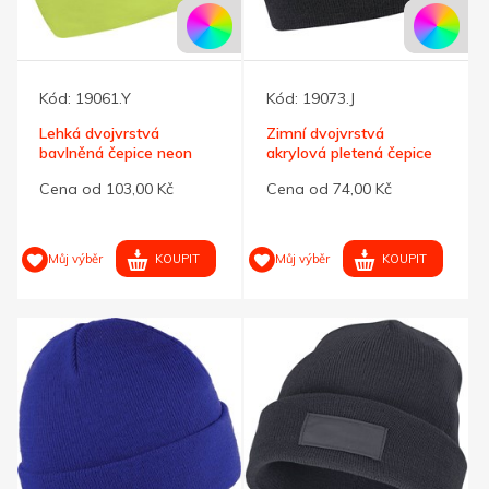
Kód:
19061.Y
Kód:
19073.J
Lehká dvojvrstvá
Zimní dvojvrstvá
bavlněná čepice neon
akrylová pletená čepice
žlutá
šedá
Cena od 103,00 Kč
Cena od 74,00 Kč
KOUPIT
KOUPIT
Můj výběr
Můj výběr