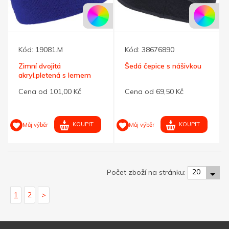
Kód:
19081.M
Kód:
38676890
Zimní dvojitá
Šedá čepice s nášivkou
akryl.pletená s lemem
kr.modrá
Cena od 101,00 Kč
Cena od 69,50 Kč
KOUPIT
KOUPIT
Můj výběr
Můj výběr
20
Počet zboží na stránku:
1
2
>