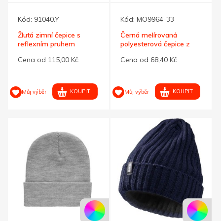
Kód:
91040.Y
Kód:
MO9964-33
Žlutá zimní čepice s
Černá melírovaná
reflexním pruhem
polyesterová čepice z
RPET
Cena od 115,00 Kč
Cena od 68,40 Kč
KOUPIT
KOUPIT
Můj výběr
Můj výběr