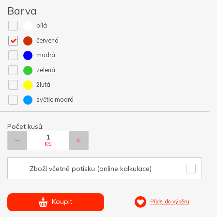
Barva
bílá
červená
modrá
zelená
žlutá
světle modrá
Počet kusů:
KS
Zboží včetně potisku (online kalkulace)
Koupit
Přidej do výběru