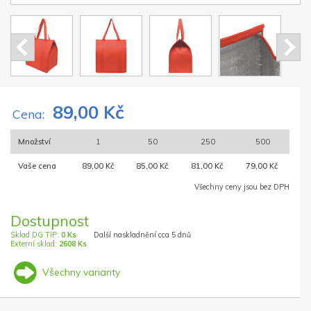
89,00 Kč
Cena:
Množství
1
50
250
500
Vaše cena
89,00 Kč
85,00 Kč
81,00 Kč
79,00 Kč
Všechny ceny jsou bez DPH
Dostupnost
Sklad DG TIP:
0 Ks
Další naskladnění cca 5 dnů
Externí sklad:
2608 Ks
Všechny varianty