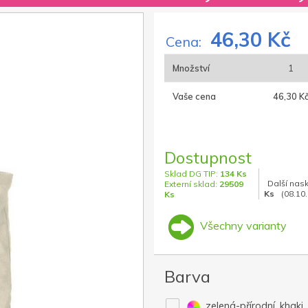
46,30 Kč
Cena:
Množství
1
Vaše cena
46,30 K
Dostupnost
Sklad DG TIP:
134 Ks
Další nas
Externí sklad:
29509
Ks
(08.10
Ks
Všechny varianty
Barva
zelená-přírodní, khaki.