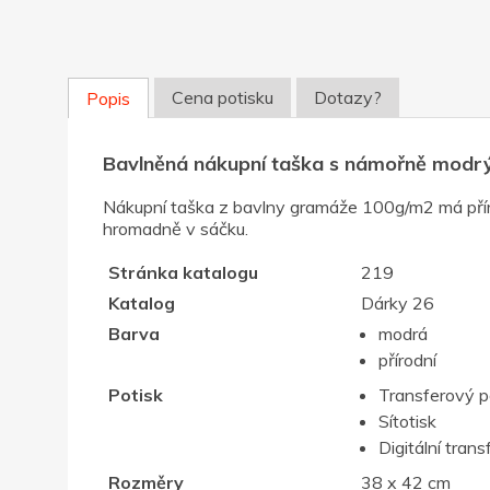
Cena potisku
Dotazy?
Popis
Bavlněná nákupní taška s námořně modrý
Nákupní taška z bavlny gramáže 100g/m2 má příro
hromadně v sáčku.
Stránka katalogu
219
Katalog
Dárky 26
Barva
modrá
přírodní
Potisk
Transferový p
Sítotisk
Digitální trans
Rozměry
38 x 42 cm