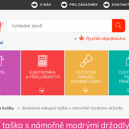
O NÁS
PRO ZÁKAZNÍKY
KONTAK
+
Rychlá objednávka
TIL
ELEKTRONIKA
OUTDOOR,
CEST
A PŘÍSLUŠENSTVÍ
NÁŘADÍ,
TA
DROBNÉ DÁRKY
PEN
a košíky
Bavlněná nákupní taška s námořně modrými držadly
 taška s námořně modrými držadl