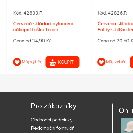
42833.R
Kód:
42826.R
ná skládací nylonová
Červená skládací nákupní 
ní taška tkaná
Foldy s bílým lemem
od 34,90 Kč
Cena od 20,50 Kč
ůj výběr
Můj výběr
KOUPIT
KOUPIT
Pro zákazníky
Onli
Obchodní podmínky
Reklamační formulář