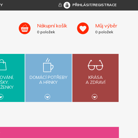
TY
PŘIHLÁSIT/REGISTRACE
Nákupní košík
Můj výběr
0
položek
0
položek
OVÁNÍ,
DOMÁCÍ POTŘEBY
KRÁSA
ŠKY,
A HRNKY
A ZDRAVÍ
ĚŽENKY
y