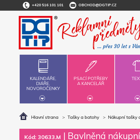
+420 516 101 101
OBCHOD@DGTIP.CZ
KALENDÁŘE,
PSACÍ POTŘEBY
TEX
DIÁŘE,
A KANCELÁŘ
NOVOROČENKY
Hlavní strana
Tašky a batohy
Nákupní tašky 
|
Bavlněná nákupní
Kód: 30633.M