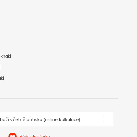
 khaki
i
ki
boží včetně potisku (online kalkulace)
Přidej do výběru