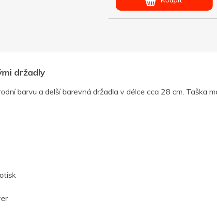
mi držadly
dní barvu a delší barevná držadla v délce cca 28 cm. Taška m
otisk
fer