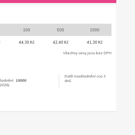
100
500
1000
č
44,30 Kč
42,40 Kč
41,30 Kč
Všechny ceny jsou bez DPH
Další naskladnění cca 3
kladnění:
10000
dnů
.2026)