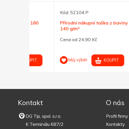
Kód:
52104.P
Kód:
lny 180
Přírodní nákupní taška z bavlny
Červe
140 g/m²
nákup
Cena od 24,90 Kč
Cena 
Můj výběr
M
OUPIT
KOUPIT
Kontakt
O nás
DG Tip, spol. s.r.o.
Profil firmy
K Terminálu 687/2
Kontakty