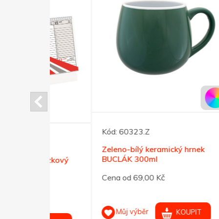
Kód:
60323.Z
Kód:
Zeleno-bílý keramický hrnek
Sada 
BUCLÁK 300ml
čern
rázkový
Cena od 69,00 Kč
Cena 
Můj výběr
M
KOUPIT