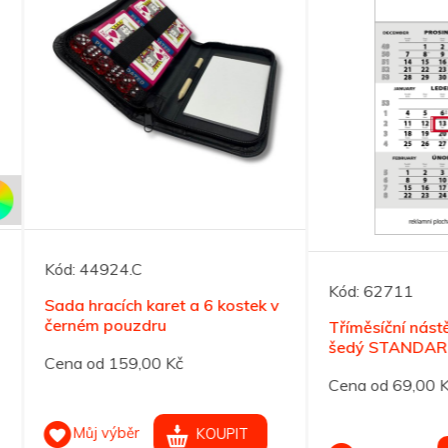
44924.C
Kód:
62711
hracích karet a 6 kostek v
ém pouzdru
Tříměsíční nástěnný kalend
šedý STANDARD
od 159,00 Kč
Cena od 69,00 Kč
ůj výběr
KOUPIT