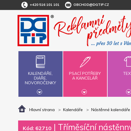
+420 516 101 101
OBCHOD@DGTIP.CZ
KALENDÁŘE,
PSACÍ POTŘEBY
TEX
DIÁŘE,
A KANCELÁŘ
NOVOROČENKY
Hlavní strana
Kalendáře
Nástěnné kalendáře
|
Tříměsíční nástě
Kód: 62710