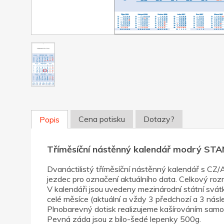
Cena potisku
Dotazy?
Popis
Tříměsíční nástěnný kalendář modrý S
Dvanáctilistý tříměsíční nástěnný kalendář s CZ
jezdec pro označení aktuálního data. Celkový roz
V kalendáři jsou uvedeny mezinárodní státní svátk
celé měsíce (aktuální a vždy 3 předchozí a 3 násled
Plnobarevný dotisk realizujeme kašírováním samo
Pevná záda jsou z bílo-šedé lepenky 500g.