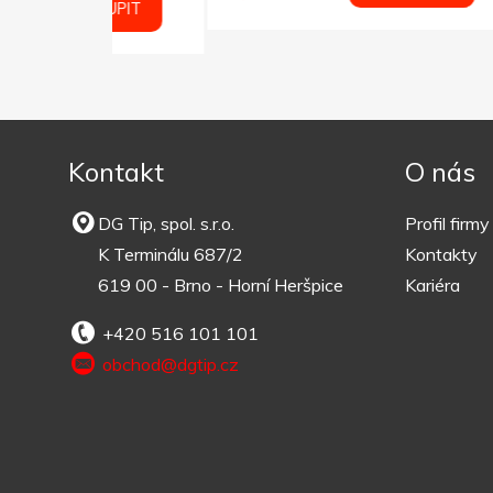
OUPIT
Kontakt
O nás
DG Tip, spol. s.r.o.
Profil firmy
K Terminálu 687/2
Kontakty
619 00 - Brno - Horní Heršpice
Kariéra
+420 516 101 101
obchod@dgtip.cz