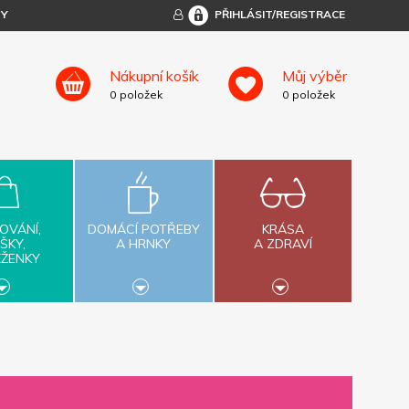
TY
PŘIHLÁSIT/REGISTRACE
Nákupní košík
Můj výběr
0
položek
0
položek
OVÁNÍ,
DOMÁCÍ POTŘEBY
KRÁSA
ŠKY,
A HRNKY
A ZDRAVÍ
ĚŽENKY