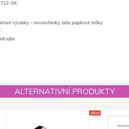
63712-SK.
pírové výrobky - novoročenky, laše, papírové tašky
k
ně laše
ALTERNATIVNÍ PRODUKTY
Akce