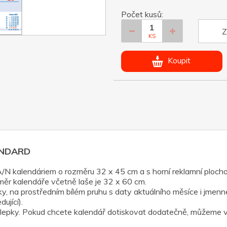
Počet kusů:
Z
KS
Koupit
TANDARD
/A/N kalendáriem o rozměru 32 x 45 cm a s horní reklamní plo
měr kalendáře včetně laše je 32 x 60 cm.
y, na prostředním bílém pruhu s daty aktuálního měsíce i jmenn
ující).
lepky. Pokud chcete kalendář dotiskovat dodatečně, můžeme vám