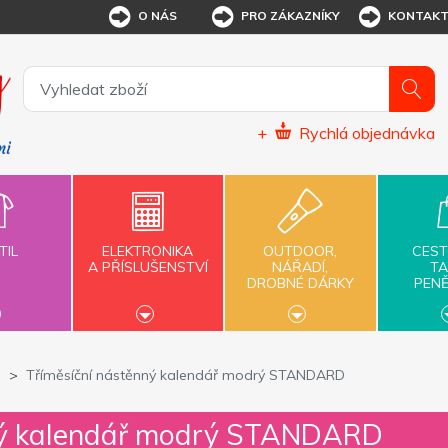
O NÁS
PRO ZÁKAZNÍKY
KONTAK
+
Rychlá objednávka
TIL
ELEKTRONIKA
OUTDOOR,
CEST
A PŘÍSLUŠENSTVÍ
NÁŘADÍ,
TA
DROBNÉ DÁRKY
PEN
Tříměsíční nástěnný kalendář modrý STANDARD
nný kalendář modrý STANDARD