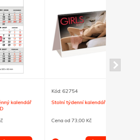
Kód:
42960
Kód:
62754
Černý stea
čepelí
ář
Stolní týdenní kalendář GIRLS
Cena od 29
Cena od 73,00 Kč
Můj výb