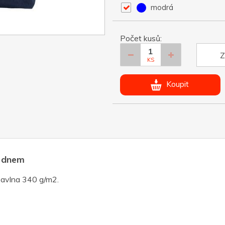
modrá
Počet kusů:
Z
KS
Koupit
e dnem
bavlna 340 g/m2.