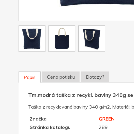
Cena potisku
Dotazy?
Popis
Tm.modrá taška z recykl. bavlny 340g s
Taška z recyklované bavlny 340 g/m2. Materiál: 
Značka
GREEN
Stránka katalogu
289