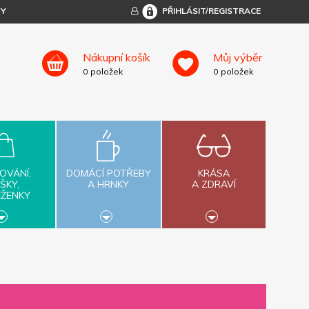
TY
PŘIHLÁSIT/REGISTRACE
Nákupní košík
Můj výběr
0
položek
0
položek
OVÁNÍ,
DOMÁCÍ POTŘEBY
KRÁSA
ŠKY,
A HRNKY
A ZDRAVÍ
ĚŽENKY