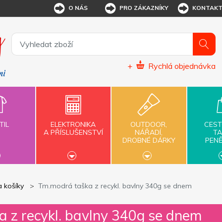
O NÁS
PRO ZÁKAZNÍKY
KONTAK
+
Rychlá objednávka
TIL
ELEKTRONIKA
OUTDOOR,
CEST
A PŘÍSLUŠENSTVÍ
NÁŘADÍ,
TA
DROBNÉ DÁRKY
PEN
a košíky
Tm.modrá taška z recykl. bavlny 340g se dnem
 z recykl. bavlny 340g se dnem