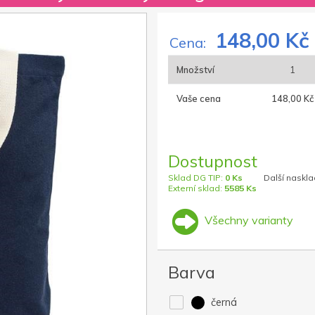
148,00 Kč
Cena:
Množství
1
Vaše cena
148,00 Kč
Dostupnost
Sklad DG TIP:
0 Ks
Další naskla
Externí sklad:
5585 Ks
Všechny varianty
Barva
černá