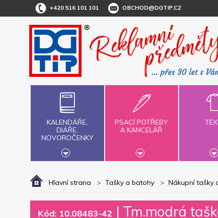
+420 516 101 101
OBCHOD@DGTIP.CZ
KALENDÁŘE,
PSACÍ POTŘEBY
TEX
DIÁŘE,
A KANCELÁŘ
NOVOROČENKY
Hlavní strana
Tašky a batohy
Nákupní tašky 
|
Tm.modrá taška
Kód: 10.08483-42