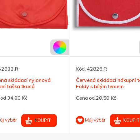
42833.R
Kód:
42826.R
ná skládací nylonová
Červená skládací nákupní 
ní taška tkaná
Foldy s bílým lemem
od 34,90 Kč
Cena od 20,50 Kč
ůj výběr
Můj výběr
KOUPIT
KOUPIT