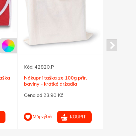
Kód:
42820.P
Kód:
30633
taška
Nákupní taška ze 100g přír.
Bavlněná n
bavlny - krátké držadla
námořně m
Cena od 23,90 Kč
Cena od 41
Můj výběr
Můj výb
KOUPIT