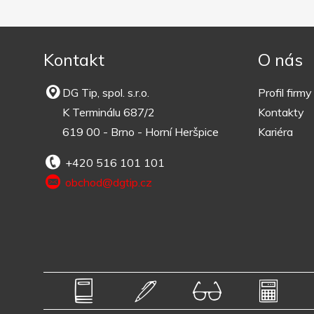
Kontakt
O nás
DG Tip, spol. s.r.o.
Profil firmy
K Terminálu 687/2
Kontakty
619 00 - Brno - Horní Heršpice
Kariéra
+420 516 101 101
obchod@dgtip.cz