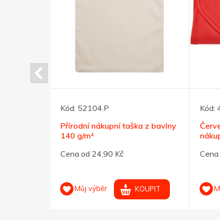
Kód:
52104.P
Kód:
lny 180
Přírodní nákupní taška z bavlny
Červe
140 g/m²
nákup
Cena od 24,90 Kč
Cena 
Můj výběr
M
OUPIT
KOUPIT