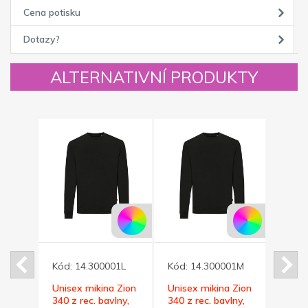
Cena potisku
Dotazy?
ALTERNATIVNÍ PRODUKTY
013XL
Kód:
14.300001L
Kód:
14.300001M
Kód:
 Zion
Unisex mikina Zion
Unisex mikina Zion
Unise
lny,
340 z rec. bavlny,
340 z rec. bavlny,
340 z