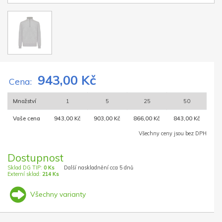
943,00 Kč
Cena:
Množství
1
5
25
50
Vaše cena
943,00 Kč
903,00 Kč
866,00 Kč
843,00 Kč
Všechny ceny jsou bez DPH
Dostupnost
Sklad DG TIP:
0 Ks
Další naskladnění cca 5 dnů
Externí sklad:
214 Ks
Všechny varianty