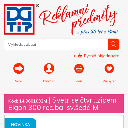
+
Rychlá objednávka
Menu
Přihlásit
košík
Můj výběr
|
Svetr se čtvrt.zipem
Kód: 14.9601032M
Elgon 300,rec.ba, sv.šedá M
NOVINKA