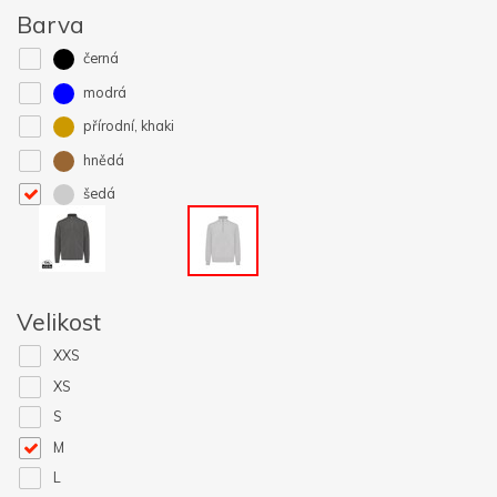
Barva
černá
modrá
přírodní, khaki
hnědá
šedá
Velikost
XXS
XS
S
M
L