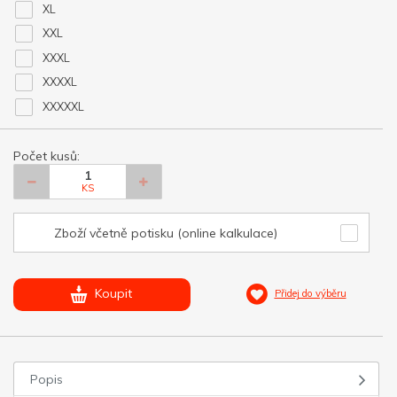
XL
XXL
XXXL
XXXXL
XXXXXL
Počet kusů:
KS
Zboží včetně potisku (online kalkulace)
Koupit
Přidej do výběru
Popis