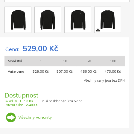
529,00 Kč
Cena:
Množství
1
10
50
100
Vaše cena
529,00 Kč
507,00 Kč
486,00 Kč
473,00 Kč
Všechny ceny jsou bez DPH
Dostupnost
Sklad DG TIP:
0 Ks
Další naskladnění cca 5 dnů
Externí sklad:
2540 Ks
Všechny varianty