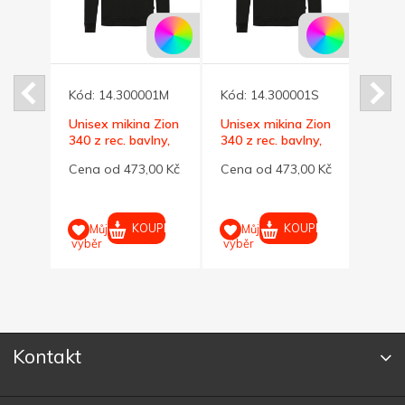
013XL
Kód:
14.300001M
Kód:
14.300001S
Kód:
 Zion
Unisex mikina Zion
Unisex mikina Zion
Unise
lny,
340 z rec. bavlny,
340 z rec. bavlny,
340 z
černá M
černá S
černá
00 Kč
Cena od 473,00 Kč
Cena od 473,00 Kč
Cena
UPIT
KOUPIT
KOUPIT
Můj
Můj
M
výběr
výběr
výběr
Kontakt