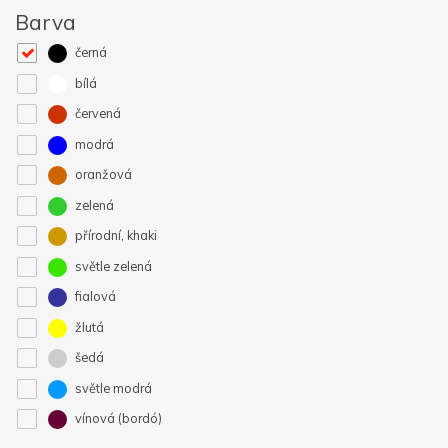
Barva
černá
bílá
červená
modrá
oranžová
zelená
přírodní, khaki
světle zelená
fialová
žlutá
šedá
světle modrá
vínová (bordó)