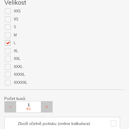
Velikost
XXS
XS
S
M
L
XL
XXL
XXXL
XXXXL
XXXXXL
Počet kusů:
KS
Zboží včetně potisku (online kalkulace)