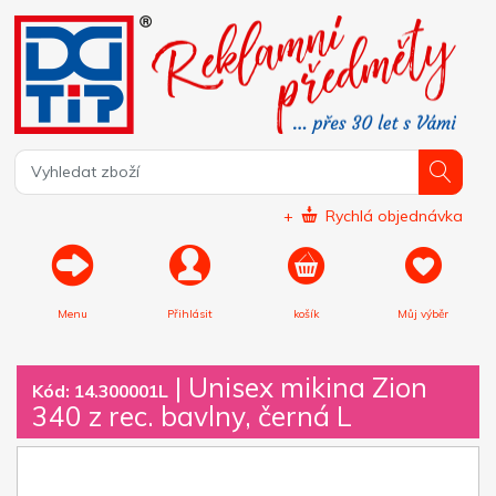
+
Rychlá objednávka
Menu
Přihlásit
košík
Můj výběr
|
Unisex mikina Zion
Kód: 14.300001L
340 z rec. bavlny, černá L