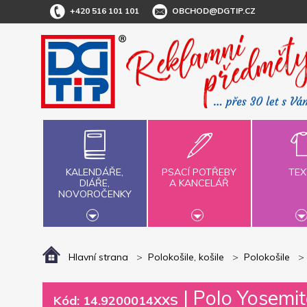
+420 516 101 101
OBCHOD@DGTIP.CZ
KALENDÁŘE,
PSACÍ POTŘEBY
TEX
DIÁŘE,
A KANCELÁŘ
NOVOROČENKY
Hlavní strana
Polokošile, košile
Polokošile
|
Polo Yosemite
Kód: 14.9200014XXS