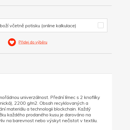
boží včetně potisku (online kalkulace)
Přidej do výběru
mořádnou univerzálnost. Přední límec s 2 knoflíky
ganická), 2200 g/m2. Obsah recyklovaných a
í materiálu a technologii blockchain. Každý
ýtěžku každého prodaného kusu je darováno na
na barevnost nebo výskyt nečistot v textilu.