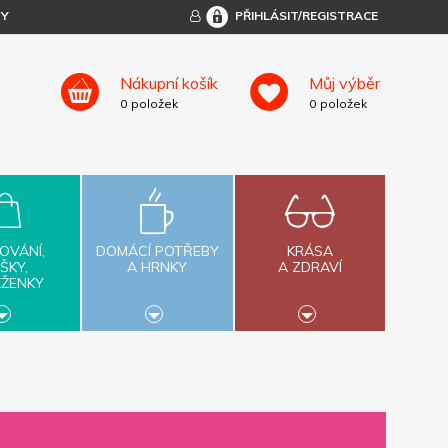
TY
PŘIHLÁSIT/REGISTRACE
Nákupní košík
Můj výběr
0
položek
0
položek
OVÁNÍ,
DOMÁCÍ POTŘEBY
KRÁSA
ŠKY,
A HRNKY
A ZDRAVÍ
ĚŽENKY