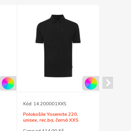
Kód:
14.200001XXS
Kód:
14.20
Polokošile Yosemite 220,
Polokošile
unisex, rec.ba, černá XXS
unisex, re
Cena od 414,00 Kč
Cena od 41