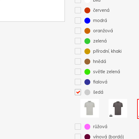
bílá
červená
modrá
oranžová
zelená
přírodní, khaki
hnědá
světle zelená
fialová
šedá
růžová
vínová (bordó)