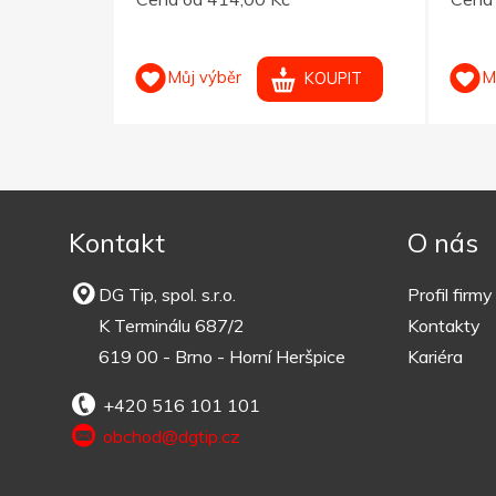
Můj výběr
M
OUPIT
KOUPIT
Kontakt
O nás
DG Tip, spol. s.r.o.
Profil firmy
K Terminálu 687/2
Kontakty
619 00 - Brno - Horní Heršpice
Kariéra
+420 516 101 101
obchod@dgtip.cz