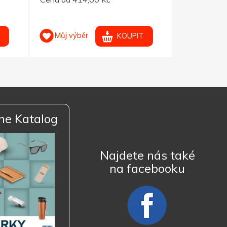
Můj výběr
Můj výb
KOUPIT
ne Katalog
Najdete nás také
na facebooku