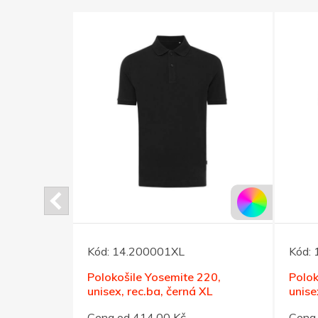
Kód:
14.200001XL
Kód:
220,
Polokošile Yosemite 220,
Polok
S
unisex, rec.ba, černá XL
unise
Cena od 414,00 Kč
Cena 