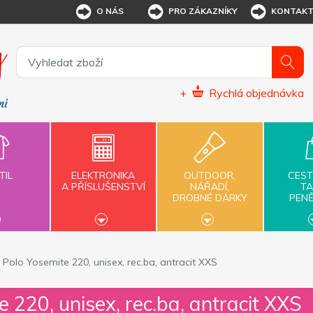
O NÁS
PRO ZÁKAZNÍKY
KONTAK
+
Rychlá objednávka
TIL
ELEKTRONIKA
OUTDOOR,
CEST
A PŘÍSLUŠENSTVÍ
NÁŘADÍ,
TA
DROBNÉ DÁRKY
PEN
Polo Yosemite 220, unisex, rec.ba, antracit XXS
 220, unisex, rec.ba, antracit XXS