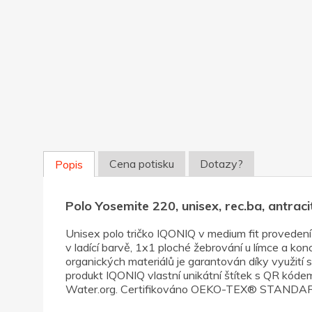
Cena potisku
Dotazy?
Popis
Polo Yosemite 220, unisex, rec.ba, antrac
Unisex polo tričko IQONIQ v medium fit provedení 
v ladící barvě, 1x1 ploché žebrování u límce a k
organických materiálů je garantován díky využití
produkt IQONIQ vlastní unikátní štítek s QR kóde
Water.org. Certifikováno OEKO-TEX® STANDARD 10