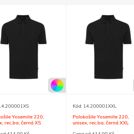
14.200001XS
Kód:
14.200001XXL
ošile Yosemite 220,
Polokošile Yosemite 220,
x, rec.ba, černá XS
unisex, rec.ba, černá XXL
od 414,00 Kč
Cena od 414,00 Kč