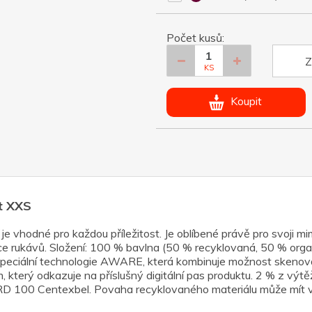
Počet kusů:
Z
KS
Koupit
it XXS
je vhodné pro každou příležitost. Je oblíbené právě pro svoji mi
once rukávů. Složení: 100 % bavlna (50 % recyklovaná, 50 % or
 speciální technologie AWARE, která kombinuje možnost skenován
m, který odkazuje na příslušný digitální pas produktu. 2 % z v
0 Centexbel. Povaha recyklovaného materiálu může mít vliv 