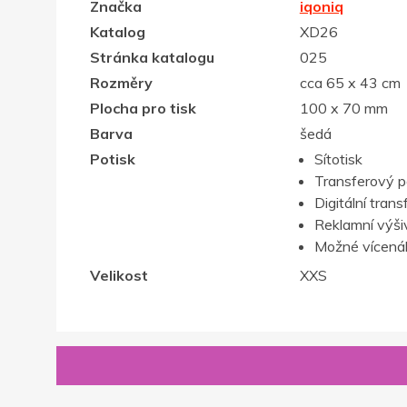
Značka
iqoniq
Katalog
XD26
Stránka katalogu
025
Rozměry
cca 65 x 43 cm
Plocha pro tisk
100 x 70 mm
Barva
šedá
Potisk
Sítotisk
Transferový p
Digitální trans
Reklamní výši
Možné vícenák
Velikost
XXS