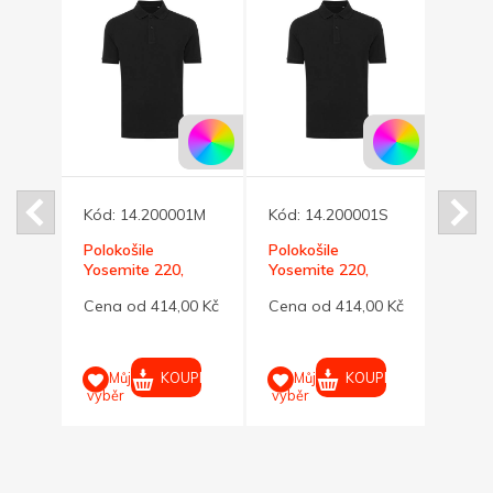
01L
Kód:
14.200001M
Kód:
14.200001S
Kód:
Polokošile
Polokošile
Polok
Yosemite 220,
Yosemite 220,
Yosem
unisex, rec.ba,
unisex, rec.ba
unise
00 Kč
Cena od 414,00 Kč
Cena od 414,00 Kč
Cena
černá M
černá S
černá
UPIT
KOUPIT
KOUPIT
Můj
Můj
M
výběr
výběr
výběr