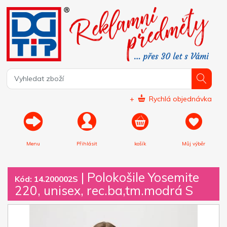
+
Rychlá objednávka
Menu
Přihlásit
košík
Můj výběr
|
Polokošile Yosemite
Kód: 14.200002S
220, unisex, rec.ba,tm.modrá S