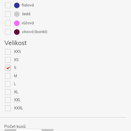
fialová
šedá
růžová
vínová (bordó)
Velikost
XXS
XS
S
M
L
XL
XXL
XXXL
Počet kusů: