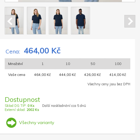
464,00 Kč
Cena:
Množství
1
10
50
100
Vaše cena
464,00 Kč
444,00 Kč
426,00 Kč
414,00 Kč
Všechny ceny jsou bez DPH
Dostupnost
Sklad DG TIP:
0 Ks
Další naskladnění cca 5 dnů
Externí sklad:
2002 Ks
Všechny varianty