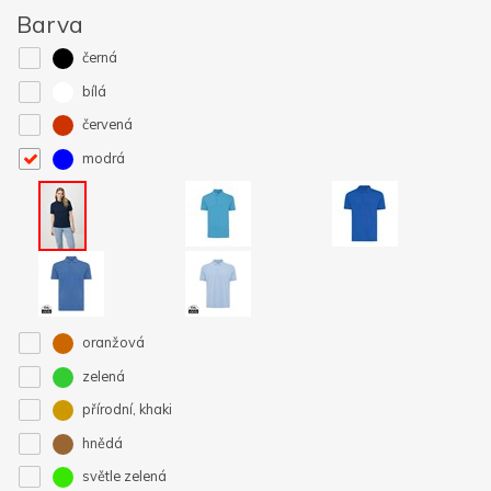
Barva
černá
bílá
červená
modrá
oranžová
zelená
přírodní, khaki
hnědá
světle zelená