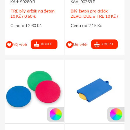
Kód:
90280.B
Kód:
90269.B
TRE bílý držák na žeton
Bílý žeton pro držák
10 Kč / 0,50 €
ZERO, DUE a TRE 10 Kč /
0,50 €
Cena od 2,60 Kč
Cena od 2,15 Kč
KOUPIT
KOUPIT
Můj výběr
Můj výběr