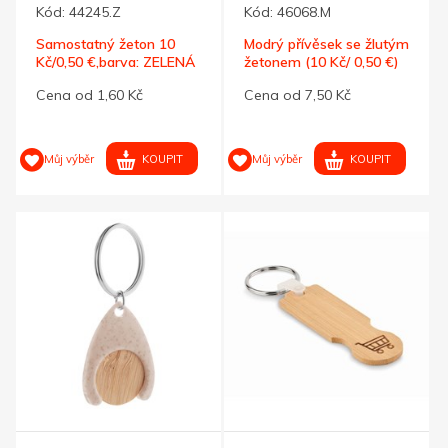
Kód:
44245.Z
Kód:
46068.M
Samostatný žeton 10
Modrý přívěsek se žlutým
Kč/0,50 €,barva: ZELENÁ
žetonem (10 Kč/ 0,50 €)
Cena od 1,60 Kč
Cena od 7,50 Kč
KOUPIT
KOUPIT
Můj výběr
Můj výběr