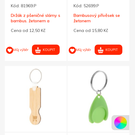
Kód:
81969.P
Kód:
52699.P
Držák z pšeničné slámy s
Bambusový přívěsek se
bambus. žetonem a
žetonem
kroužkem
Cena od 12,50 Kč
Cena od 15,80 Kč
KOUPIT
KOUPIT
Můj výběr
Můj výběr