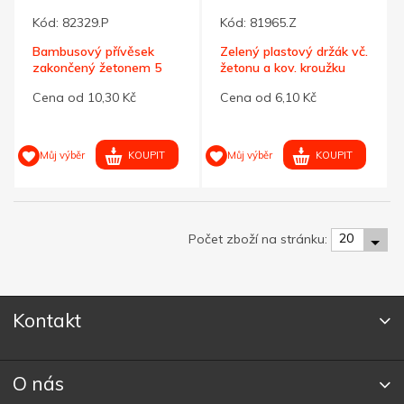
Kód:
82329.P
Kód:
81965.Z
Bambusový přívěsek
Zelený plastový držák vč.
zakončený žetonem 5
žetonu a kov. kroužku
Kč/1 €
Cena od 10,30 Kč
Cena od 6,10 Kč
KOUPIT
KOUPIT
Můj výběr
Můj výběr
20
Počet zboží na stránku:
Kontakt
O nás