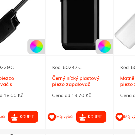
0239.C
Kód:
60247.C
Kód:
6
piezzo
Černý nízký plastový
Matně 
vač s
piezo zapalovač
piezo
acím krkem
d 18,00 Kč
Cena od 13,70 Kč
Cena o
běr
Můj výběr
Můj v
KOUPIT
KOUPIT