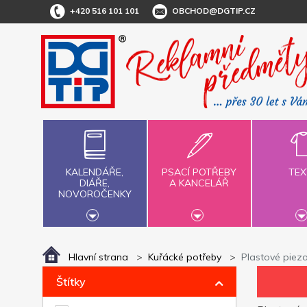
+420 516 101 101
OBCHOD@DGTIP.CZ
KALENDÁŘE,
PSACÍ POTŘEBY
TEX
DIÁŘE,
A KANCELÁŘ
NOVOROČENKY
Hlavní strana
Kuřácké potřeby
Plastové piez
Štítky