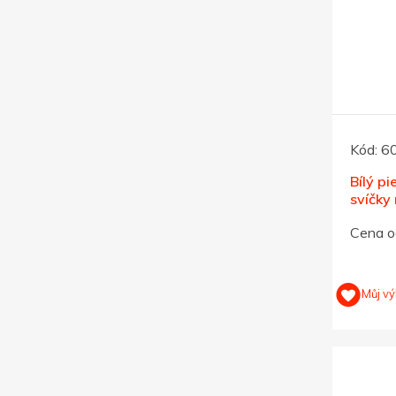
Kód:
6
Bílý p
svíčky
Cena o
Můj vý