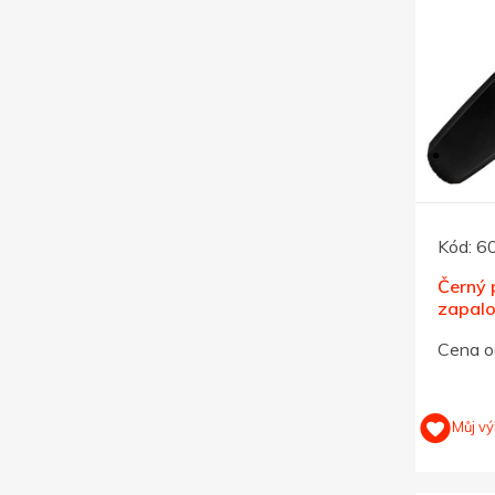
Kód:
6
Černý 
zapalo
vysouv
Cena o
Můj vý