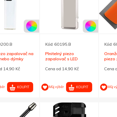
0200.B
Kód:
60195.B
Kód:
6
iezo zapalovač na
Plnitelný piezo
Oranžo
 nebo dýmky
zapalovač s LED
piezo 
světlem, bílý
stříbr
d 14,90 Kč
Cena od 14,90 Kč
Cena o
běr
Můj výběr
Můj v
KOUPIT
KOUPIT