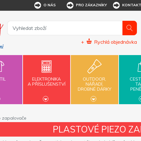
O NÁS
PRO ZÁKAZNÍKY
KONTAK
+
Rychlá objednávka
TIL
ELEKTRONIKA
OUTDOOR,
CEST
A PŘÍSLUŠENSTVÍ
NÁŘADÍ,
TA
DROBNÉ DÁRKY
PEN
o zapalovače
PLASTOVÉ PIEZO Z