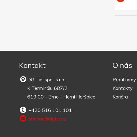
Kontakt
O nás
DG Tip, spol. s.r.o.
Profil firmy
K Terminálu 687/2
Kontakty
619 00 - Brno - Horní Heršpice
Kariéra
+420 516 101 101
obchod@dgtip.cz