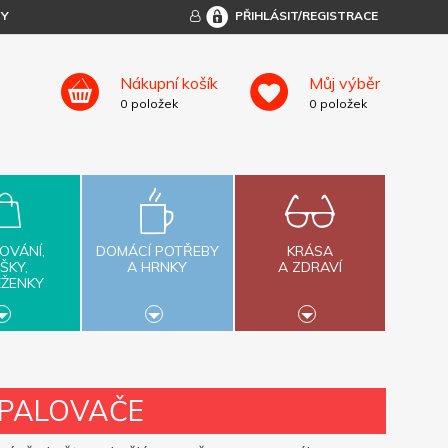
TY
PŘIHLÁSIT/REGISTRACE
Nákupní košík
Můj výběr
0
položek
0
položek
OVÁNÍ,
DOMÁCÍ POTŘEBY
KRÁSA
ŠKY,
A HRNKY
A ZDRAVÍ
ĚŽENKY
APALOVAČE