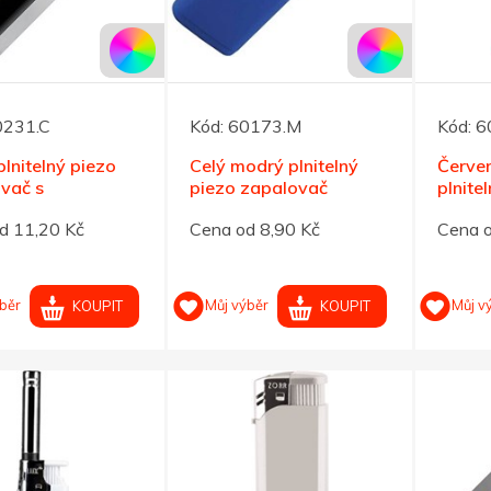
0231.C
Kód:
60173.M
Kód:
6
plnitelný piezo
Celý modrý plnitelný
Červe
vač s
piezo zapalovač
plnite
plamenem
zapal
d 11,20 Kč
Cena od 8,90 Kč
Cena o
běr
Můj výběr
Můj v
KOUPIT
KOUPIT