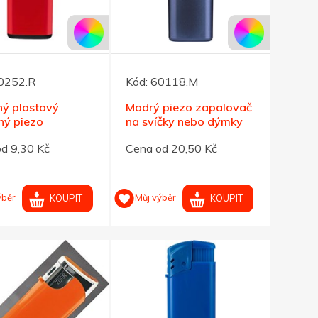
0252.R
Kód:
60118.M
ný plastový
Modrý piezo zapalovač
lný piezo
na svíčky nebo dýmky
ovač
d 9,30 Kč
Cena od 20,50 Kč
ýběr
Můj výběr
KOUPIT
KOUPIT