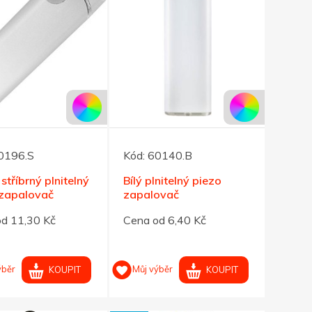
0196.S
Kód:
60140.B
stříbrný plnitelný
Bílý plnitelný piezo
 zapalovač
zapalovač
d 11,30 Kč
Cena od 6,40 Kč
ýběr
Můj výběr
KOUPIT
KOUPIT