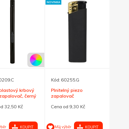
NOVINKA
0209.C
Kód:
60255.G
 plastový krbový
Plnitelný piezo
zapalovač, černý
zapalovač
d 32,50 Kč
Cena od 9,30 Kč
ýběr
Můj výběr
KOUPIT
KOUPIT