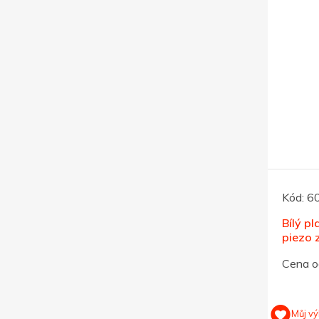
Kód:
6
Bílý p
piezo 
Cena o
Můj vý