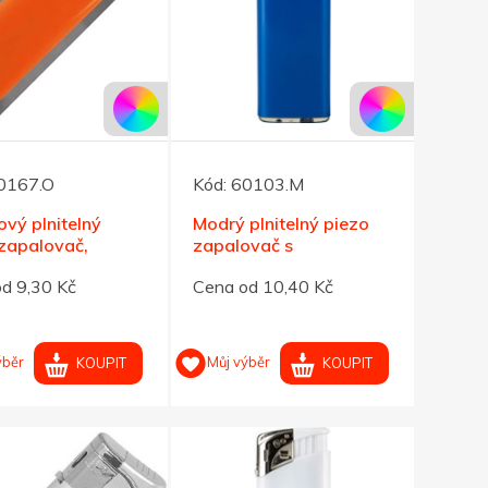
0167.O
Kód:
60103.M
vý plnitelný
Modrý plnitelný piezo
zapalovač,
zapalovač s
ný vršek
turboplamenem
d 9,30 Kč
Cena od 10,40 Kč
ýběr
Můj výběr
KOUPIT
KOUPIT