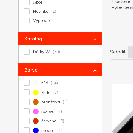
Plastové 
Akce
Vyberte si
Novinka
Výprodej
Katalog
Seřadit
Dárky 27
Barva
bílá
žlutá
oranžová
růžová
červená
modrá