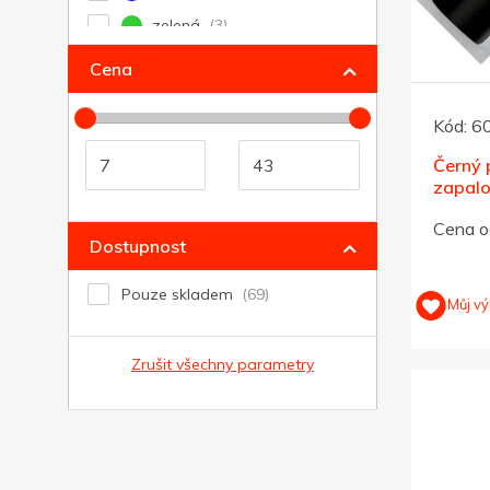
zelená
černá
Cena
stříbrná
Kód:
6
zlatá
Černý 
zapalo
turbo
Cena o
Dostupnost
Pouze skladem
Můj vý
Zrušit všechny parametry