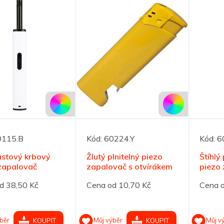
0115.B
Kód:
60224.Y
Kód:
6
lastový krbový
Žlutý plnitelný piezo
Štíhlý
zapalovač
zapalovač s otvírákem
piezo 
d 38,50 Kč
Cena od 10,70 Kč
Cena o
běr
Můj výběr
Můj v
KOUPIT
KOUPIT