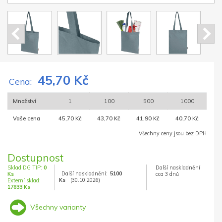
45,70 Kč
Cena:
Množství
1
100
500
1000
Vaše cena
45,70 Kč
43,70 Kč
41,90 Kč
40,70 Kč
Všechny ceny jsou bez DPH
Dostupnost
Sklad DG TIP:
0
Další naskladnění
Další naskladnění:
5100
Ks
cca 3 dnů
Ks
(30.10.2026)
Externí sklad:
17833 Ks
Všechny varianty