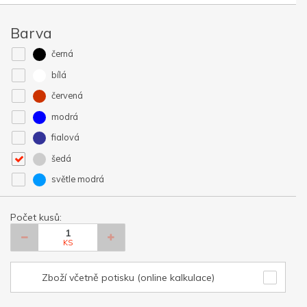
Barva
černá
bílá
červená
modrá
fialová
šedá
světle modrá
Počet kusů:
KS
Zboží včetně potisku (online kalkulace)