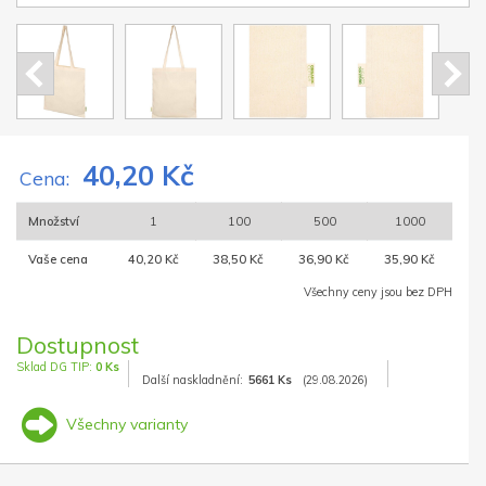
40,20 Kč
Cena:
Množství
1
100
500
1000
Vaše cena
40,20 Kč
38,50 Kč
36,90 Kč
35,90 Kč
Všechny ceny jsou bez DPH
Dostupnost
Sklad DG TIP:
0 Ks
Další naskladnění:
5661 Ks
(29.08.2026)
Všechny varianty