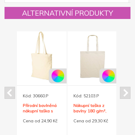
ALTERNATIVNÍ PRODUKTY
Kód:
30660.P
Kód:
52103.P
Kód:
í
Přírodní bavlněná
Nákupní taška z
Příro
pní
nákupní taška s
bavlny 180 g/m²,
taška
dlouhými uchy
přírodní
g/m²
0 Kč
Cena od 24,90 Kč
Cena od 29,30 Kč
Cena 
140g/m2