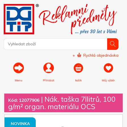
+
Rychlá objednávka
Menu
Přihlásit
košík
Můj výběr
|
Nák. taška 7llitrů, 100
Kód: 12077906
g/m² organ. materiálu OCS
NOVINKA