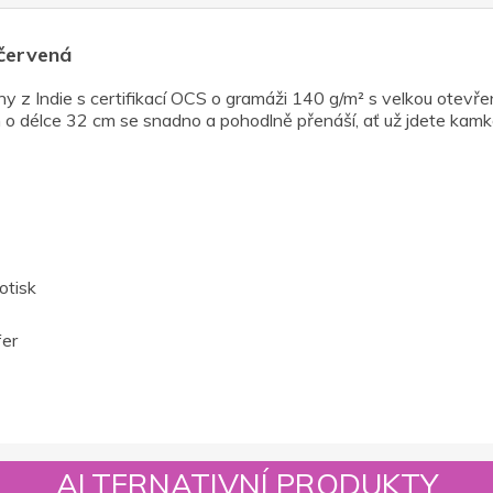
 červená
z Indie s certifikací OCS o gramáži 140 g/m² s velkou otevřen
o délce 32 cm se snadno a pohodlně přenáší, ať už jdete kamkol
otisk
fer
ALTERNATIVNÍ PRODUKTY