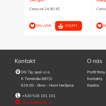
Cena od 24,90 Kč
Cena 
Můj výběr
M
OUPIT
KOUPIT
Kontakt
O nás
DG Tip, spol. s.r.o.
Profil firmy
K Terminálu 687/2
Kontakty
619 00 - Brno - Horní Heršpice
Kariéra
+420 516 101 101
obchod@dgtip.cz