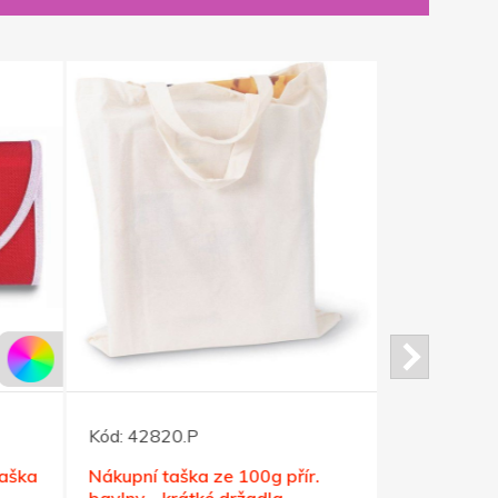
Kód:
42820.P
Kód:
16090
taška
Nákupní taška ze 100g přír.
Malá příro
bavlny - krátké držadla
23x26 cm, 