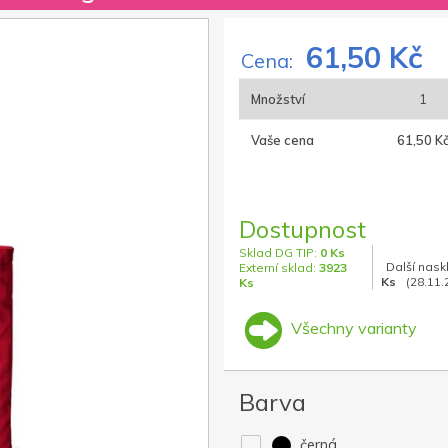
61,50 Kč
Cena:
Množství
1
Vaše cena
61,50 K
Dostupnost
Sklad DG TIP:
0 Ks
Další nask
Externí sklad:
3923
Ks
(28.11.
Ks
Všechny varianty
Barva
černá