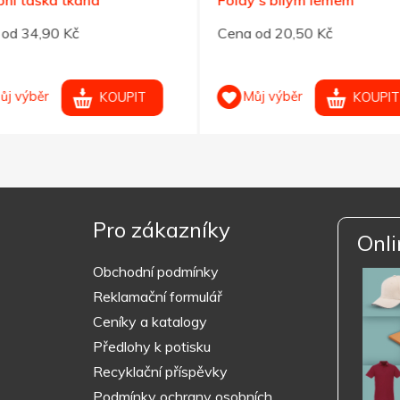
od 34,90 Kč
Cena od 20,50 Kč
ůj výběr
Můj výběr
KOUPIT
KOUPIT
Pro zákazníky
Onli
Obchodní podmínky
Reklamační formulář
Ceníky a katalogy
Předlohy k potisku
Recyklační příspěvky
Podmínky ochrany osobních