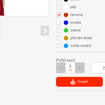
bílá
červená
modrá
zelená
přírodní, khaki
světle modrá
Počet kusů:
Z
KS
Koupit