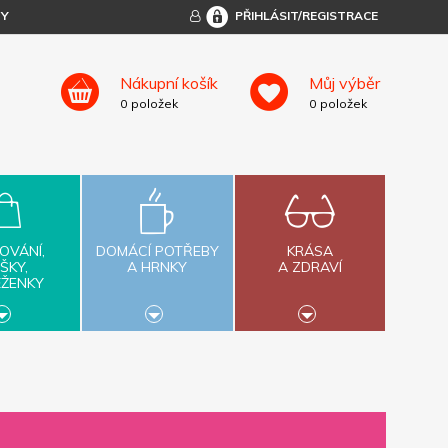
TY
PŘIHLÁSIT/REGISTRACE
Nákupní košík
Můj výběr
0
položek
0
položek
OVÁNÍ,
DOMÁCÍ POTŘEBY
KRÁSA
ŠKY,
A HRNKY
A ZDRAVÍ
ĚŽENKY