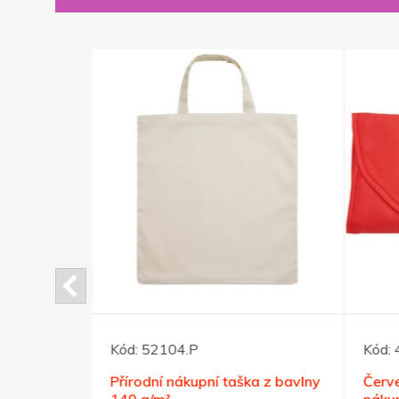
Kód:
52104.P
Kód:
lny 180
Přírodní nákupní taška z bavlny
Červe
140 g/m²
nákup