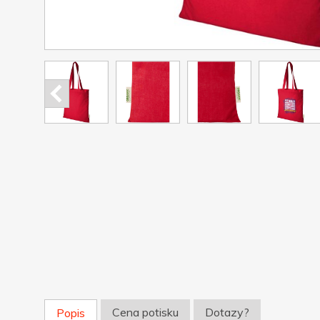
Cena potisku
Dotazy?
Popis