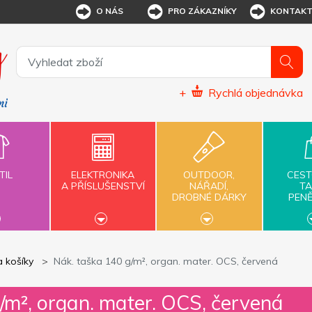
O NÁS
PRO ZÁKAZNÍKY
KONTAK
+
Rychlá objednávka
TIL
ELEKTRONIKA
OUTDOOR,
CEST
A PŘÍSLUŠENSTVÍ
NÁŘADÍ,
TA
DROBNÉ DÁRKY
PEN
a košíky
Nák. taška 140 g/m², organ. mater. OCS, červená
/m², organ. mater. OCS, červená