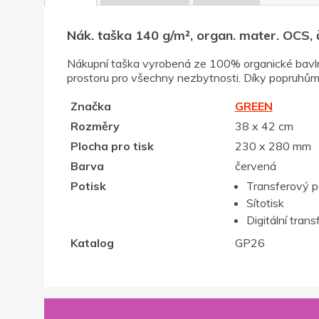
Nák. taška 140 g/m², organ. mater. OCS,
Nákupní taška vyrobená ze 100% organické bavlny 
prostoru pro všechny nezbytnosti. Díky popruhům 
Značka
GREEN
Rozměry
38 x 42 cm
Plocha pro tisk
230 x 280 mm
Barva
červená
Potisk
Transferový p
Sítotisk
Digitální trans
Katalog
GP26