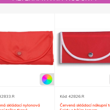
42833.R
Kód:
42826.R
ná skládací nylonová
Červená skládací nákupní 
ní taška tkaná
Foldy s bílým lemem