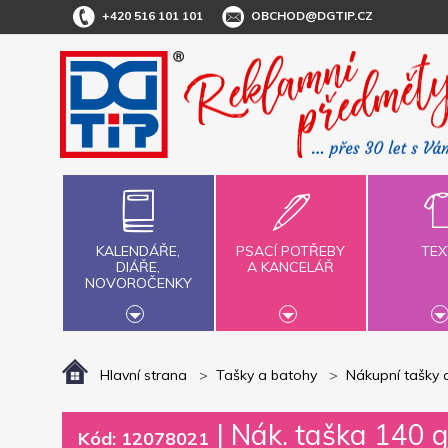
+420 516 101 101
OBCHOD@DGTIP.CZ
KALENDÁŘE,
PSACÍ POTŘEBY
TEX
DIÁŘE,
A KANCELÁŘ
NOVOROČENKY
Hlavní strana
Tašky a batohy
Nákupní tašky 
|
Nák. taška 140 g
Kód: 12078021