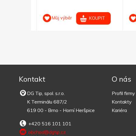
Můj výběr
M
OUPIT
KOUPIT
Kontakt
O nás
DG Tip, spol. s.r.o.
Profil firmy
K Terminálu 687/2
Kontakty
619 00 - Brno - Horní Heršpice
Kariéra
+420 516 101 101
obchod@dgtip.cz