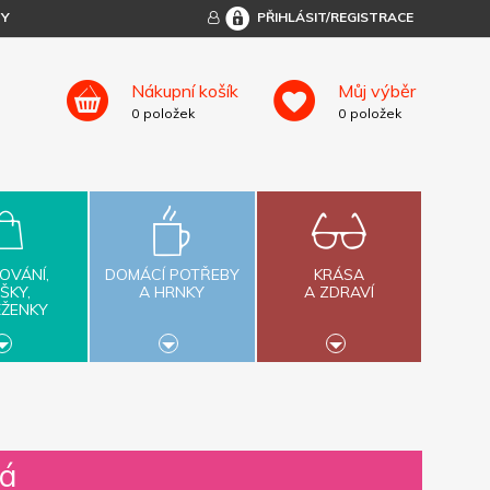
TY
PŘIHLÁSIT/REGISTRACE
Nákupní košík
Můj výběr
0
položek
0
položek
OVÁNÍ,
DOMÁCÍ POTŘEBY
KRÁSA
ŠKY,
A HRNKY
A ZDRAVÍ
ĚŽENKY
ná