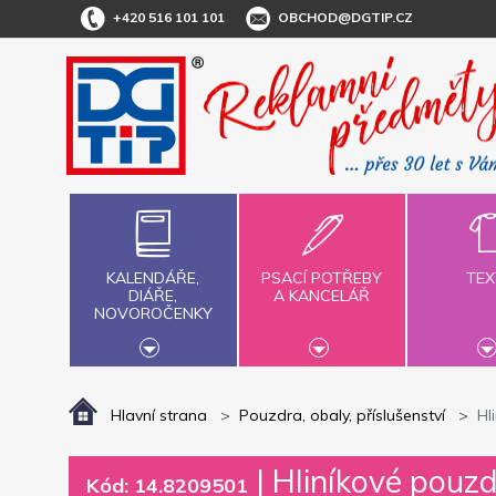
+420 516 101 101
OBCHOD@DGTIP.CZ
KALENDÁŘE,
PSACÍ POTŘEBY
TEX
DIÁŘE,
A KANCELÁŘ
NOVOROČENKY
Hlavní strana
Pouzdra, obaly, příslušenství
Hl
|
Hliníkové pouz
Kód: 14.8209501