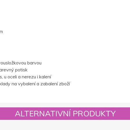
cm
vousložkovou barvou
barevný potisk
 u oceli a nerezu i kalení
lady na vybalení a zabalení zboží
ALTERNATIVNÍ PRODUKTY