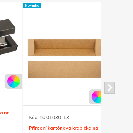
Novinka
Kód:
10.08
na
Skládací si
Kód:
10.01030-13
ml, černo/b
Přírodní kartónová krabička na
Cena od 15