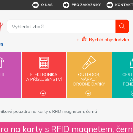
O NÁS
PRO ZÁKAZNÍKY
KONTAK
+
Rychlá objednávka
TIL
ELEKTRONIKA
OUTDOOR,
CEST
A PŘÍSLUŠENSTVÍ
NÁŘADÍ,
TA
DROBNÉ DÁRKY
PEN
iníkové pouzdro na karty s RFID magnetem, černá
dro na karty s RFID magnetem, čer