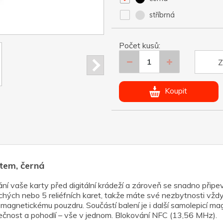
stříbrná
Počet kusů:
Z
Koupit
tem, černá
í vaše karty před digitální krádeží a zároveň se snadno připev
ých nebo 5 reliéfních karet, takže máte své nezbytnosti vžd
agnetickému pouzdru. Součástí balení je i další samolepicí ma
ezpečnost a pohodlí – vše v jednom. Blokování NFC (13,56 MHz).