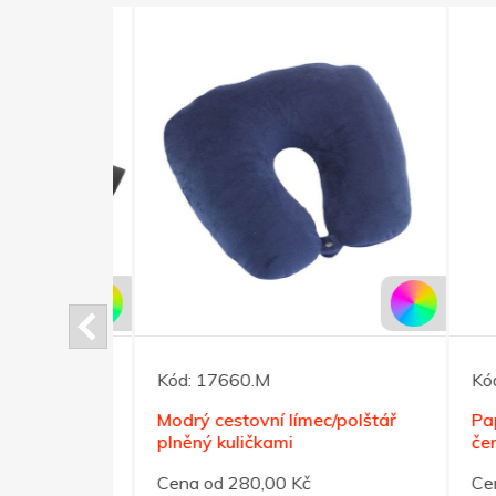
Kód:
17660.M
Kód:
ouzdro na
Modrý cestovní límec/polštář
Papír
plněný kuličkami
černé
Cena od 280,00 Kč
Cena 