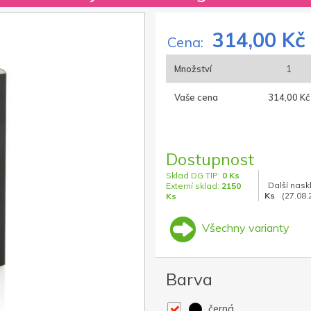
314,00 Kč
Cena:
Množství
1
Vaše cena
314,00 Kč
Dostupnost
Sklad DG TIP:
0 Ks
Další nask
Externí sklad:
2150
Ks
(27.08.
Ks
Všechny varianty
Barva
černá