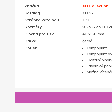
Značka
XD Collection
Katalog
XD26
Stránka katalogu
121
Rozměry
9.6 x 6.2 x 0.8 
Plocha pro tisk
40 x 60 mm
Barva
černá
Potisk
Tampoprint
Tampoprint d
Digitální plno
Laserový popis,
Možné vícenák