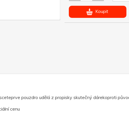
Koupit
sceteprve pouzdro udělá z propisky skutečný dárekoproti půvo
iální cenu