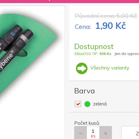
Původní cena 5,00 Kč
1,90 Kč
Cena:
Dostupnost
Sklad DG TIP:
936 Ks
Jen do vypro
Všechny varianty
Barva
zelená
Počet kusů:
Z
KS