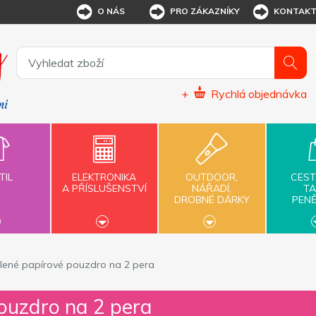
O NÁS
PRO ZÁKAZNÍKY
KONTAK
+
Rychlá objednávka
TIL
ELEKTRONIKA
OUTDOOR,
CEST
A PŘÍSLUŠENSTVÍ
NÁŘADÍ,
TA
DROBNÉ DÁRKY
PEN
lené papírové pouzdro na 2 pera
ouzdro na 2 pera