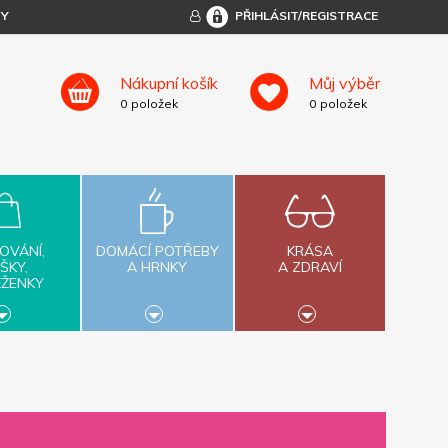
TY
PŘIHLÁSIT/REGISTRACE
Nákupní košík
Můj výběr
0
položek
0
položek
OVÁNÍ,
DOMÁCÍ POTŘEBY
KRÁSA
ŠKY,
A HRNKY
A ZDRAVÍ
ĚŽENKY