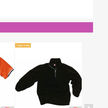
Výprodej
Výprodej