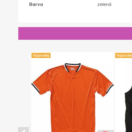
Barva
zelená
Výprodej
Výprodej