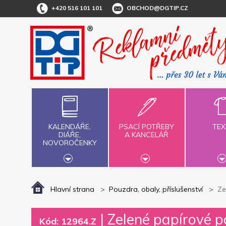
+420 516 101 101
OBCHOD@DGTIP.CZ
KALENDÁŘE,
PSACÍ POTŘEBY
TEX
DIÁŘE,
A KANCELÁŘ
NOVOROČENKY
Hlavní strana
Pouzdra, obaly, příslušenství
Ze
|
Zelené papírové p
Kód: 12964.Z