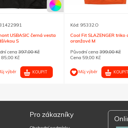
31422991
Kód:
95332.O
mont USBASIC černá vesta
Cool Fit SLAZENGER triko d
šívkou S
oranžové M
dní cena
397,00 Kč
Původní cena
399,00 Kč
 85,00 Kč
Cena 59,00 Kč
ůj výběr
Můj výběr
KOUPIT
KOUPIT
Pro zákazníky
Onli
Obchodní podmínky