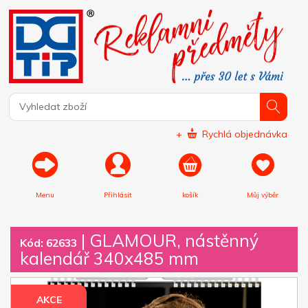
+
Rychlá objednávka
Menu
Přihlásit
košík
Můj výběr
|
GLAMOUR, nástěnný
Kód: 62633
kalendář 340x485 mm
AKCE