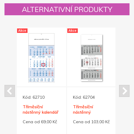
ALTERNATIVNÍ PRODUKTY
Akce
Akce
Akce
Kód:
62710
Kód:
62704
Kód:
Tříměsíční
Tříměsíční
Třímě
ndář
nástěnný kalendář
nástěnný
nást
modrý STANDARD
SKLÁDACÍ MAXI
SKLÁ
0 Kč
Cena od 69,00 Kč
Cena od 103,00 Kč
Cena
kalendář šedý
kale