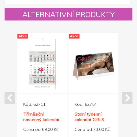
ALTERNATIVNÍ PRODUKTY
Akce
Akce
Akce
Kód:
62711
Kód:
62754
Kód:
Tříměsíční
Stolní týdenní
Čtyřm
nástěnný kalendář
kalendář GIRLS
nástě
šedý STANDARD
šedý
0 Kč
Cena od 69,00 Kč
Cena od 73,00 Kč
Cena 