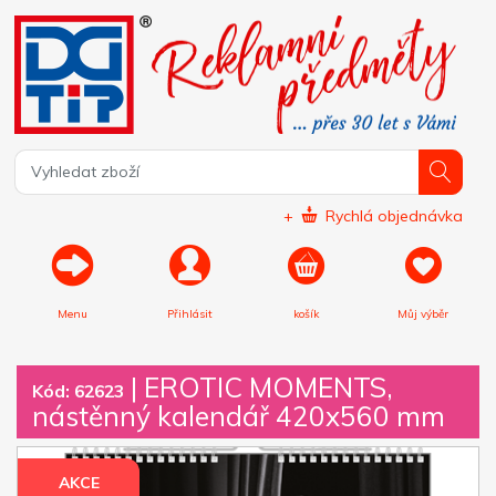
+
Rychlá objednávka
Menu
Přihlásit
košík
Můj výběr
|
EROTIC MOMENTS,
Kód: 62623
nástěnný kalendář 420x560 mm
AKCE