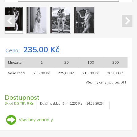
235,00 Kč
Cena:
Množství
1
20
100
200
Vaše cena
235,00 Kč
225,00 Kč
215,00 Kč
209,00 Kč
Všechny ceny jsou bez DPH
Dostupnost
Sklad DG TIP:
0 Ks
Další naskladnění:
1230 Ks
(14.08.2026)
Všechny varianty