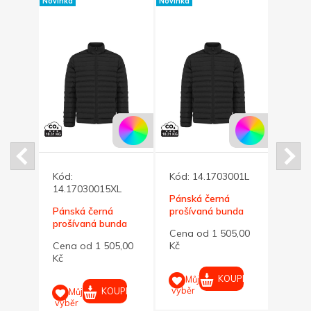
Novinka
Novinka
Novinka
Kód:
Kód:
14.1703001L
Kód:
L
14.17030015XL
Pánská černá
Páns
Pánská černá
prošívaná bunda
proší
nda
prošívaná bunda
Maiko L
Maik
Cena od 1 505,00
Cena
Maiko 5XL
5,00
Cena od 1 505,00
Kč
Kč
Kč
KOUPIT
Můj
M
výběr
výběr
UPIT
KOUPIT
Můj
výběr