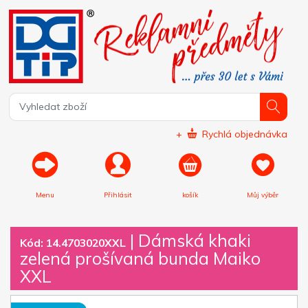
+
Rychlá objednávka
Menu
Přihlásit
košík
Můj výběr
|
Dámská khaki
Kód: 14.4703020XXL
zelená prošívaná bunda Maiko
XXL