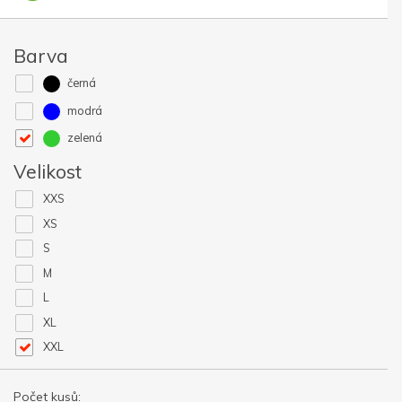
Barva
černá
modrá
zelená
Velikost
XXS
XS
S
M
L
XL
XXL
Počet kusů: