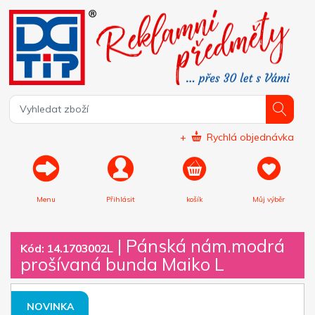
+
Rychlá objednávka
Menu
Přihlásit
košík
Můj výběr
|
Pánská nám.modrá
Kód: 14.1703002L
prošívaná bunda Maiko L
NOVINKA