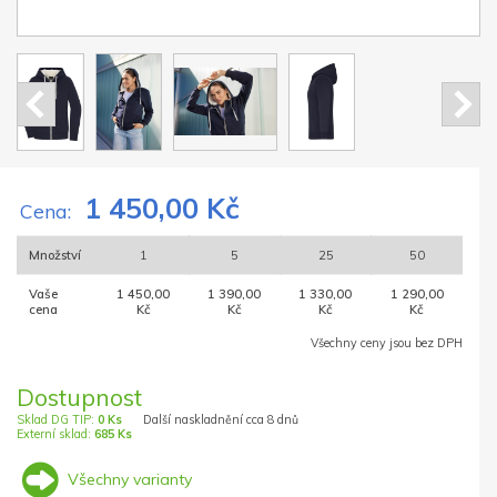
1 450,00 Kč
Cena:
Množství
1
5
25
50
Vaše
1 450,00
1 390,00
1 330,00
1 290,00
cena
Kč
Kč
Kč
Kč
Všechny ceny jsou bez DPH
Dostupnost
Sklad DG TIP:
0 Ks
Další naskladnění cca 8 dnů
Externí sklad:
685 Ks
Všechny varianty