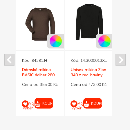
2
Kód:
94391.H
Kód:
14.3000013XL
Kód:
ehká
Dámská mikina
Unisex mikina Zion
Unise
vá
BASIC daiber 280
340 z rec. bavlny,
340 z
E, M
hnědá S
černá 3XL
černá
0,00
Cena od 355,00 Kč
Cena od 473,00 Kč
Cena
UPIT
KOUPIT
KOUPIT
Můj
Můj
M
výběr
výběr
výběr