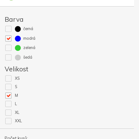
Barva
černá
modrá
zelená
šedá
Velikost
XS
S
M
L
XL
XXL
Počet kusů: