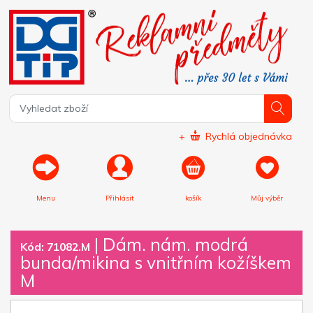
+
Rychlá objednávka
Menu
Přihlásit
košík
Můj výběr
|
Dám. nám. modrá
Kód: 71082.M
bunda/mikina s vnitřním kožíškem
M