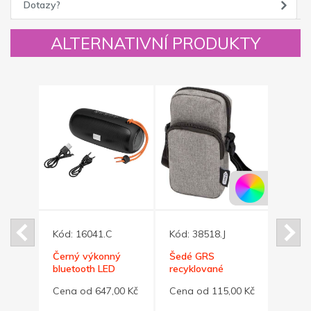
Dotazy?
ALTERNATIVNÍ PRODUKTY
Kód:
16041.C
Kód:
38518.J
Kód:
Černý výkonný
Šedé GRS
Magn
bluetooth LED
recyklované
bamb
reproduktor 2x5W
pouzdro na telefon
na te
Cena od 647,00 Kč
Cena od 115,00 Kč
Cena 
 z