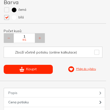
Barva
černá
bílá
Počet kusů:
KS
Zboží včetně potisku (online kalkulace)
Koupit
Přidej do výběru
Popis
Cena potisku