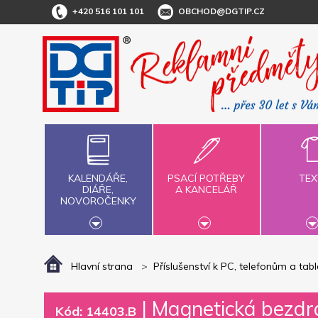
+420 516 101 101
OBCHOD@DGTIP.CZ
KALENDÁŘE,
PSACÍ POTŘEBY
TEX
DIÁŘE,
A KANCELÁŘ
NOVOROČENKY
Hlavní strana
Příslušenství k PC, telefonům a tab
|
Magnetická bezdrá
Kód: 14403.B