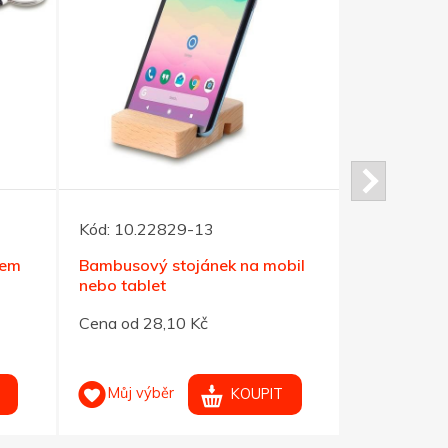
Kód:
10.22829-13
Kód:
10.50
kem
Bambusový stojánek na mobil
Magnetický
nebo tablet
Cena od 28,10 Kč
Cena od 10
Můj výběr
Můj výb
KOUPIT