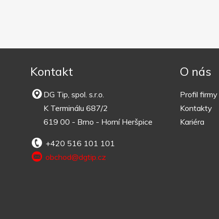
Kontakt
O nás
DG Tip, spol. s.r.o.
Profil firmy
K Terminálu 687/2
Kontakty
619 00 - Brno - Horní Heršpice
Kariéra
+420 516 101 101
obchod@dgtip.cz