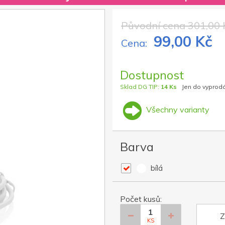
Původní cena 301,00 
99,00 Kč
Cena:
Dostupnost
Sklad DG TIP:
14 Ks
Jen do vyprod
Všechny varianty
Barva
bílá
Počet kusů:
Z
KS