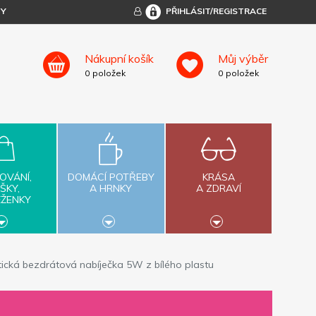
TY
PŘIHLÁSIT/REGISTRACE
Nákupní košík
Můj výběr
0
položek
0
položek
OVÁNÍ,
DOMÁCÍ POTŘEBY
KRÁSA
ŠKY,
A HRNKY
A ZDRAVÍ
ĚŽENKY
ická bezdrátová nabíječka 5W z bílého plastu