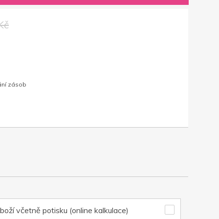
Kč
ání zásob
boží včetně potisku (online kalkulace)