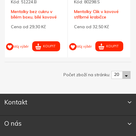
Kód:
51224.B
Kód:
80298.S
Mentolky bez cukru v
Mentolky Clik v kovové
bílém boxu, bílé kovové
stříbrné krabičce
víčko
Cena od 29,30 Kč
Cena od 32,50 Kč
KOUPIT
KOUPIT
Můj výběr
Můj výběr
20
Počet zboží na stránku:
Kontakt
O nás