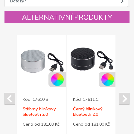
Dotazy?
ALTERNATIVNÍ PRODUKTY
Kód:
17610.S
Kód:
17611.C
Kód:
Stříbrný hliníkový
Černý hliníkový
Čern
bluetooth 2.0
bluetooth 2.0
bluet
reproduktor
reproduktor
repr
Cena od 181,00 Kč
Cena od 181,00 Kč
Cena
 z