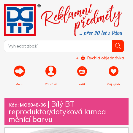
+
Rychlá objednávka
Menu
Přihlásit
košík
Můj výběr
|
Bílý BT
Kód: MO9048-06
reproduktor/dotyková lampa
měnící barvu