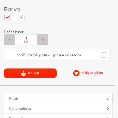
Barva
bílá
Počet kusů:
KS
Zboží včetně potisku (online kalkulace)
Koupit
Přidej do výběru
Popis
Cena potisku