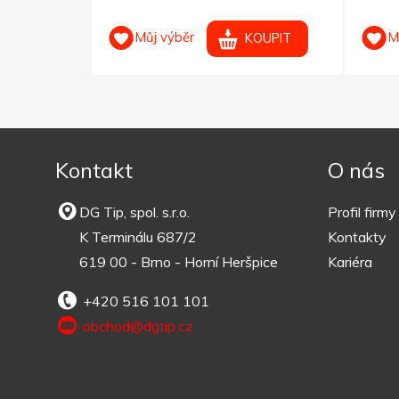
Můj výběr
M
OUPIT
KOUPIT
Kontakt
O nás
DG Tip, spol. s.r.o.
Profil firmy
K Terminálu 687/2
Kontakty
619 00 - Brno - Horní Heršpice
Kariéra
+420 516 101 101
obchod@dgtip.cz