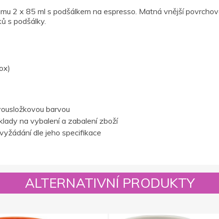
mu 2 x 85 ml s podšálkem na espresso. Matná vnější povrchová ú
ků s podšálky.
ox)
vousložkovou barvou
lady na vybalení a zabalení zboží
vyžádání dle jeho specifikace
ALTERNATIVNÍ PRODUKTY