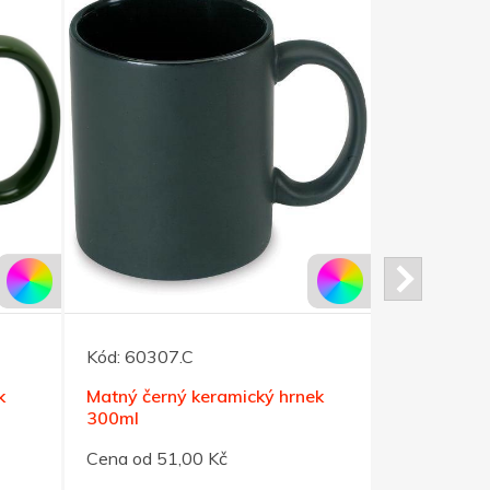
Kód:
60307.C
Kód:
42961
k
Matný černý keramický hrnek
Modrý stea
300ml
čepelí
Cena od 51,00 Kč
Cena od 29