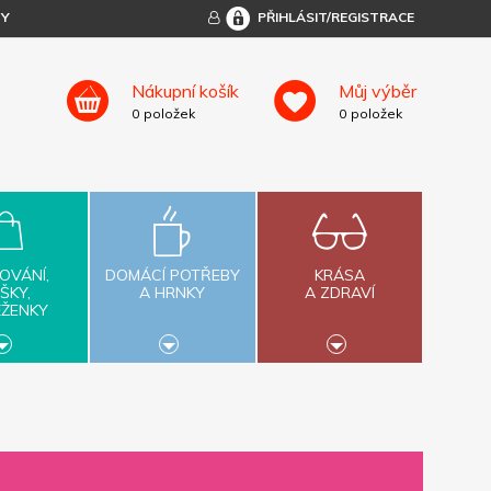
TY
PŘIHLÁSIT/REGISTRACE
Nákupní košík
Můj výběr
0
položek
0
položek
OVÁNÍ,
DOMÁCÍ POTŘEBY
KRÁSA
ŠKY,
A HRNKY
A ZDRAVÍ
ĚŽENKY