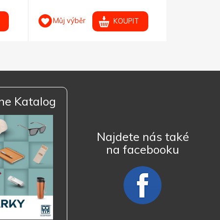
Můj výběr
Můj výb
KOUPIT
ne Katalog
Najdete nás také
na facebooku