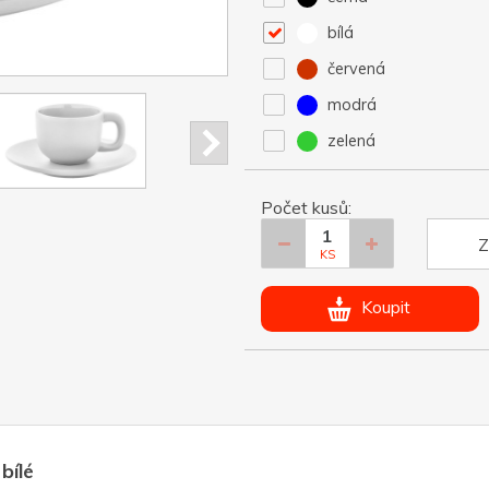
bílá
červená
modrá
zelená
Počet kusů:
Z
KS
Koupit
bílé