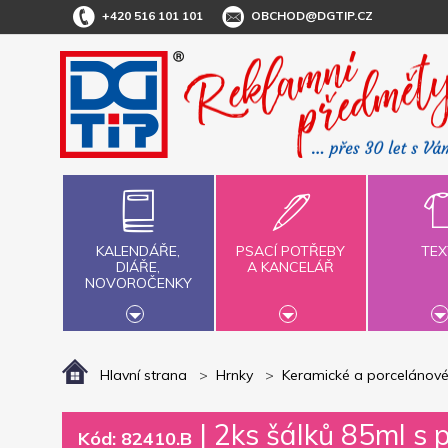
+420 516 101 101
OBCHOD@DGTIP.CZ
KALENDÁŘE,
PSACÍ POTŘEBY
TEX
DIÁŘE,
A KANCELÁŘ
NOVOROČENKY
Hlavní strana
Hrnky
Keramické a porcelánové
|
2ks šálků 85ml s 
Kód: 82410.B