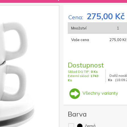
275,00 Kč
Cena:
Množství
1
Vaše cena
275,00 Kč
Dostupnost
Sklad DG TIP:
0 Ks
Další nask
Externí sklad:
1743
Ks
(18.09.
Ks
Všechny varianty
Barva
černá