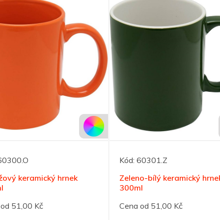
60300.O
Kód:
60301.Z
žový keramický hrnek
Zeleno-bílý keramický hrne
l
300ml
od 51,00 Kč
Cena od 51,00 Kč