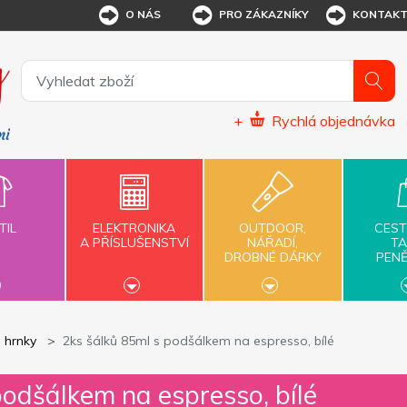
O NÁS
PRO ZÁKAZNÍKY
KONTAK
+
Rychlá objednávka
TIL
ELEKTRONIKA
OUTDOOR,
CEST
A PŘÍSLUŠENSTVÍ
NÁŘADÍ,
TA
DROBNÉ DÁRKY
PEN
 hrnky
2ks šálků 85ml s podšálkem na espresso, bílé
podšálkem na espresso, bílé