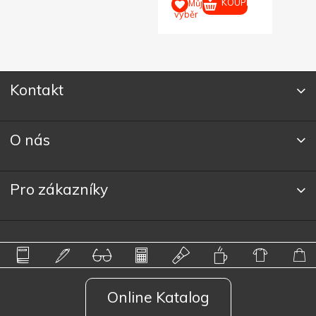
KOUPIT
Můj
M
výběr
výběr
Kontakt
O nás
Pro zákazníky
Online Katalog