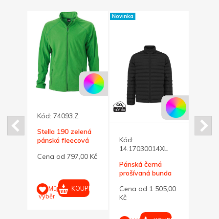
Novinka
Novinka
Kód:
74093.Z
Stella 190 zelená
Kód:
Kód:
TE
pánská fleecová
14.17030014XL
14.1
M
bunda L
00 Kč
Cena od 797,00 Kč
Pánská černá
Páns
prošívaná bunda
proší
Maiko 4XL
Maik
UPIT
KOUPIT
Můj
Cena od 1 505,00
Cena
výběr
Kč
Kč