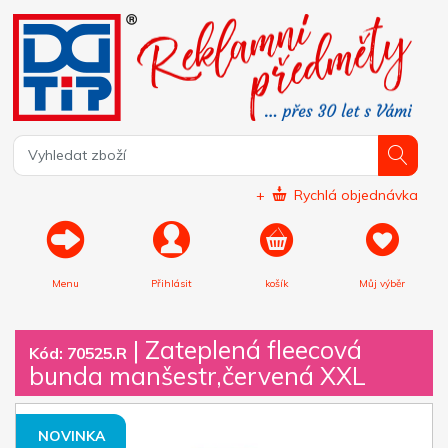
+
Rychlá objednávka
Menu
Přihlásit
košík
Můj výběr
|
Zateplená fleecová
Kód: 70525.R
bunda manšestr,červená XXL
NOVINKA