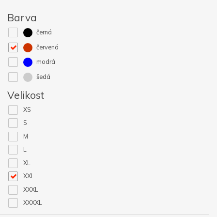
Barva
černá
červená
modrá
šedá
Velikost
XS
S
M
L
XL
XXL
XXXL
XXXXL