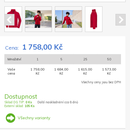
1 758,00 Kč
Cena:
Množství
1
5
25
50
Vaše
1 758,00
1 684,00
1 615,00
1 573,00
cena
Kč
Kč
Kč
Kč
Všechny ceny jsou bez DPH
Dostupnost
Sklad DG TIP:
0 Ks
Další naskladnění cca 8 dnů
Externí sklad:
105 Ks
Všechny varianty