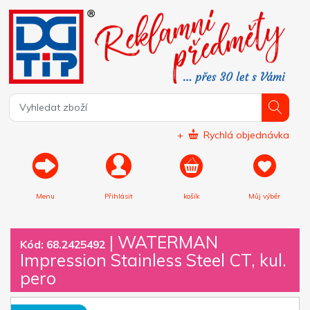
+
Rychlá objednávka
Menu
Přihlásit
košík
Můj výběr
|
WATERMAN
Kód: 68.2425492
Impression Stainless Steel CT, kul.
pero