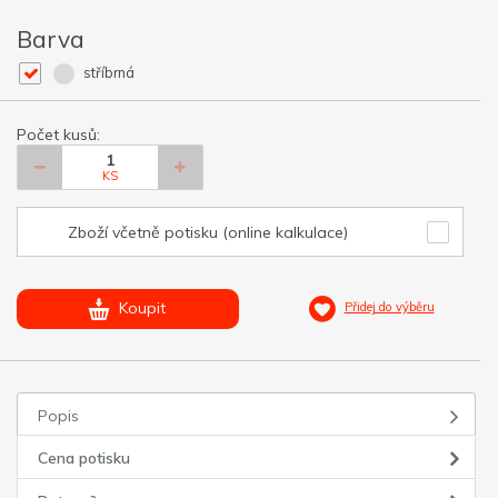
Barva
stříbrná
Počet kusů:
KS
Zboží včetně potisku (online kalkulace)
Koupit
Přidej do výběru
Popis
Cena potisku