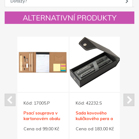
Dotazy?
ALTERNATIVNÍ PRODUKTY
Kód:
17005.P
Kód:
42232.S
Kód:
ého
Psací souprava v
Sada kovového
Modré
užky
kartonovém obalu
kuličkového pera a
pero
oxu
rolleru
dárko
0 Kč
Cena od 99,00 Kč
Cena od 183,00 Kč
Cena 