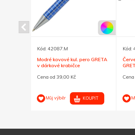
Kód:
42087.M
Kód:
kového
Modré kovové kul. pero GRETA
Červe
v dárkové krabičce
GRET
Cena od 39,00 Kč
Cena 
Můj výběr
M
OUPIT
KOUPIT