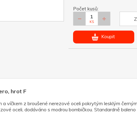
Počet kusů:
Z
KS
Koupit
ro, hrot F
em a víčkem z broušené nerezové oceli pokrytým lesklým černý
erezové oceli, dodáváno s modrou bombičkou. Standardně baleno 