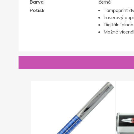
Barva
černá
Potisk
Tampoprint d
Laserový popis,
Digitální plno
Možné vícenák