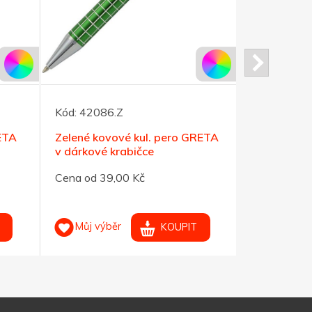
Kód:
42086.Z
Kód:
41978
ETA
Zelené kovové kul. pero GRETA
Červeno-st
v dárkové krabičce
MAESTRO
Cena od 39,00 Kč
Cena od 95
Můj výběr
Můj výb
KOUPIT