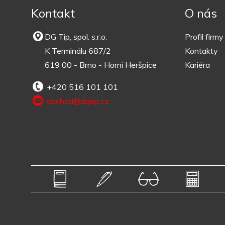
Kontakt
O nás
DG Tip, spol. s.r.o.
Profil firmy
K Terminálu 687/2
Kontakty
619 00 - Brno - Horní Heršpice
Kariéra
+420 516 101 101
obchod@dgtip.cz