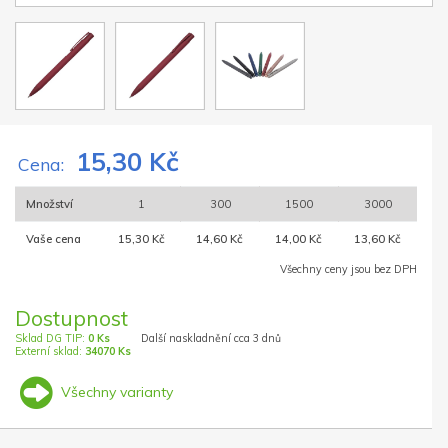
15,30 Kč
Cena:
Množství
1
300
1500
3000
Vaše cena
15,30 Kč
14,60 Kč
14,00 Kč
13,60 Kč
Všechny ceny jsou bez DPH
Dostupnost
Sklad DG TIP:
0 Ks
Další naskladnění cca 3 dnů
Externí sklad:
34070 Ks
Všechny varianty