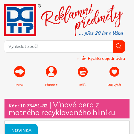
+
Rychlá objednávka
Menu
Přihlásit
košík
Můj výběr
|
Vínové pero z
Kód: 10.73451-82
matného recyklovaného hliníku
NOVINKA