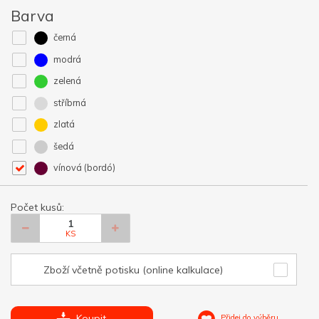
Barva
černá
modrá
zelená
stříbrná
zlatá
šedá
vínová (bordó)
Počet kusů:
KS
Zboží včetně potisku (online kalkulace)
Koupit
Přidej do výběru